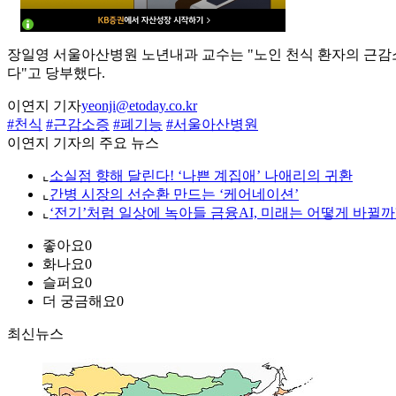
장일영 서울아산병원 노년내과 교수는 "노인 천식 환자의 근감소
다"고 당부했다.
이연지 기자
yeonji@etoday.co.kr
#천식
#근감소증
#폐기능
#서울아산병원
이연지 기자의 주요 뉴스
⌞
소실점 향해 달린다! ‘나쁜 계집애’ 나애리의 귀환
⌞
간병 시장의 선순환 만드는 ‘케어네이션’
⌞
‘전기’처럼 일상에 녹아들 금융AI, 미래는 어떻게 바뀔까
좋아요
0
화나요
0
슬퍼요
0
더 궁금해요
0
최신뉴스