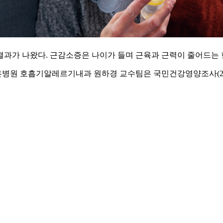
과가 나왔다. 근감소증은 나이가 들며 근육과 근력이 줄어드는 현
원 호흡기알레르기내과 원하경 교수팀은 국민건강영양조사(2008~2