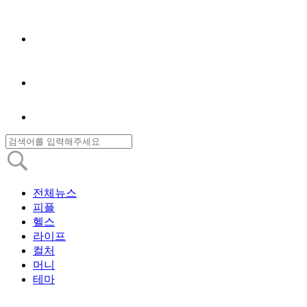
전체뉴스
피플
헬스
라이프
컬처
머니
테마