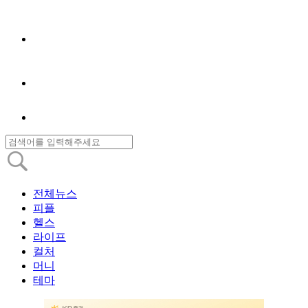
전체뉴스
피플
헬스
라이프
컬처
머니
테마