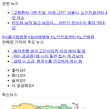
관련 뉴스
“고령환자 ‘1분 진료’ 이제 그만” 서울시, 노인진료센터 4
곳 개소
반도체 날개 달고 날았다… 상반기 경상수지 흑자 '역대
급'
#서울시립병원
#보라매병원
#노인진료센터
#노인병원
전혜정 기자의 주요 뉴스
⌞
팔자주름 생겨 고민이라면 지금 해야 할 일
⌞
[60+ 궁금증] 왜 나이 들면 씹는 게 겁날까
⌞
설탕 vs 소금, 콩국수를 건강하게 먹는 법
좋아요
0
화나요
0
슬퍼요
0
더 궁금해요
0
최신뉴스