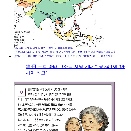
韓·日 포함 아태 고소득 지역 기대수명 84.1세 ‘아
시아 최고’