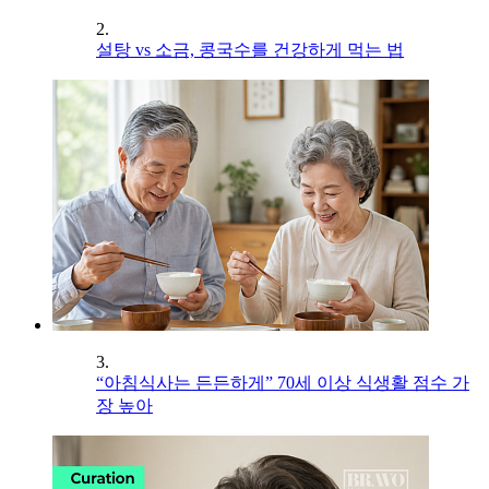
2.
설탕 vs 소금, 콩국수를 건강하게 먹는 법
3.
“아침식사는 든든하게” 70세 이상 식생활 점수 가
장 높아