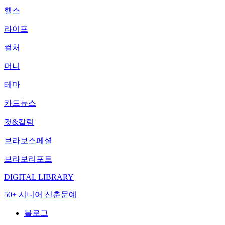
헬스
라이프
컬처
머니
테마
카드뉴스
컷&칼럼
브라보스페셜
브라보리포트
DIGITAL LIBRARY
50+ 시니어 신춘문예
블로그