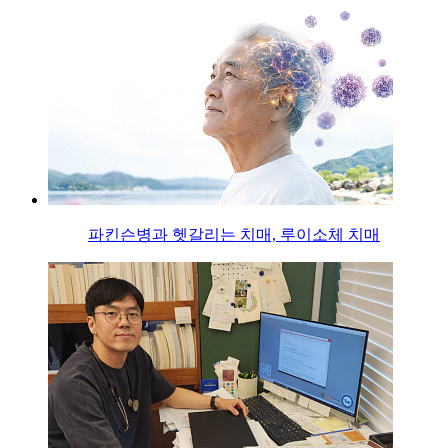
파킨슨병과 헷갈리는 치매, 루이소체 치매