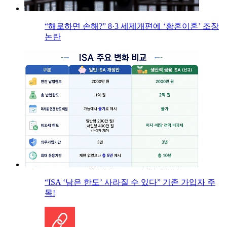
“해로하면 손해?” 8·3 세제개편에 ‘황혼이혼’ 조장
논란
“ISA ‘남은 한도’ 사라질 수 있다” 기존 가입자 주
목!