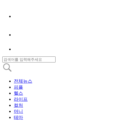
전체뉴스
피플
헬스
라이프
컬처
머니
테마