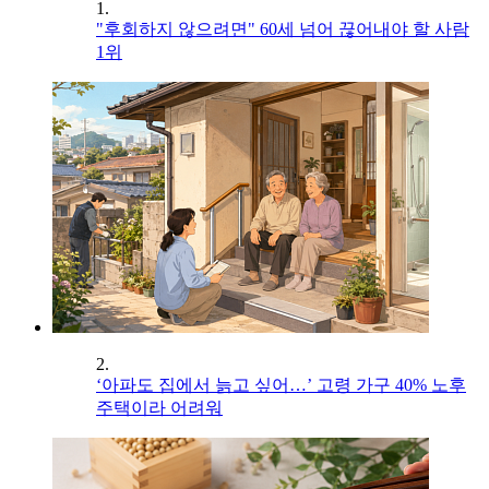
1.
"후회하지 않으려면" 60세 넘어 끊어내야 할 사람
1위
2.
‘아파도 집에서 늙고 싶어…’ 고령 가구 40% 노후
주택이라 어려워