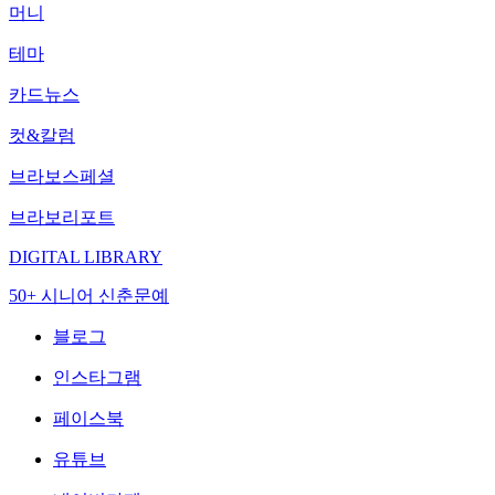
머니
테마
카드뉴스
컷&칼럼
브라보스페셜
브라보리포트
DIGITAL LIBRARY
50+ 시니어 신춘문예
블로그
인스타그램
페이스북
유튜브