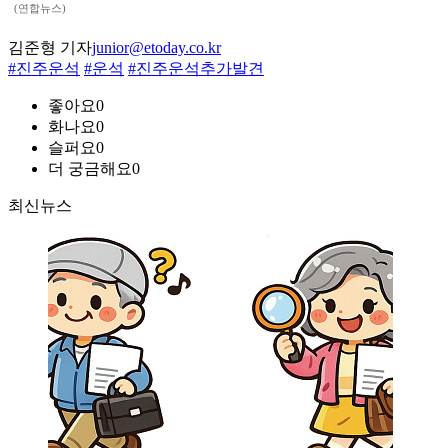
(연합뉴스)
김준형 기자
junior@etoday.co.kr
#진주운석
#운석
#진주운석추가발견
좋아요
0
화나요
0
슬퍼요
0
더 궁금해요
0
최신뉴스