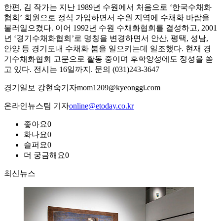
한편, 김 작가는 지난 1989년 수원에서 처음으로 ‘한국수채화
협회’ 회원으로 정식 가입하면서 수원 지역에 수채화 바람을
불러일으켰다. 이어 1992년 수원 수채화협회를 결성하고, 2001
년 ‘경기수채화협회’로 명칭을 변경하면서 안산, 평택, 성남,
안양 등 경기도내 수채화 붐을 일으키는데 일조했다. 현재 경
기수채화협회 고문으로 활동 중이며 후학양성에도 정성을 쏟
고 있다. 전시는 16일까지. 문의 (031)243-3647
경기일보 강현숙기자mom1209@kyeonggi.com
온라인뉴스팀 기자
online@etoday.co.kr
좋아요
0
화나요
0
슬퍼요
0
더 궁금해요
0
최신뉴스