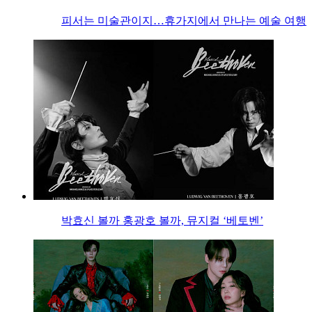
피서는 미술관이지…휴가지에서 만나는 예술 여행
박효신 볼까 홍광호 볼까, 뮤지컬 ‘베토벤’