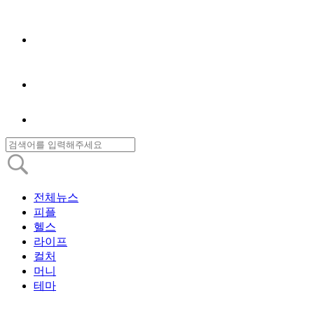
전체뉴스
피플
헬스
라이프
컬처
머니
테마