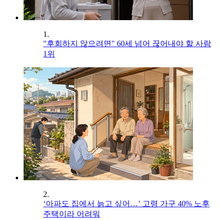
1.
"후회하지 않으려면" 60세 넘어 끊어내야 할 사람
1위
2.
‘아파도 집에서 늙고 싶어…’ 고령 가구 40% 노후
주택이라 어려워