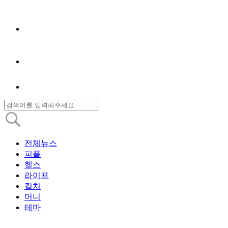
전체뉴스
피플
헬스
라이프
컬처
머니
테마