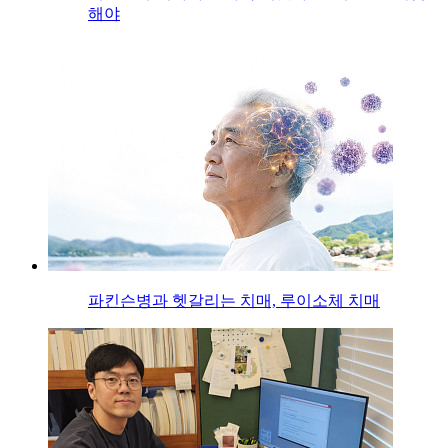
해야
파킨슨병과 헷갈리는 치매, 루이소체 치매