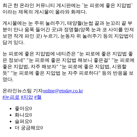
최근 한 온라인 커뮤니티 게시판에는 `눈 피로에 좋은 지압법`
이라는 제목의 게시물이 올라와 화제다.
게시물에는 눈 주위 눌러주기, 태양혈(눈썹 끝과 눈꼬리 끝 부
분이 만나 움푹 들어간 곳)과 정명혈(양쪽 눈과 코 사이를 만져
보면 작게 파인 곳) 누르기, 눈동자 위 눌러주기 등의 지압법이
담겨 있다.
눈 피로에 좋은 지압법에 네티즌은 "눈 피로에 좋은 지압법 좋
은 정보네" "눈 피로에 좋은 지압법 해보니 좋은걸" "눈 피로에
좋은 지압법, 자주 해보자" "눈 피로에 좋은 지압법, 시원할
듯" "눈 피로에 좋은 지압법 눈 자주 피로하다" 등의 반응을 보
였다.
온라인뉴스팀 기자
online@etoday.co.kr
#눈피로
#지압
#혈
좋아요
0
화나요
0
슬퍼요
0
더 궁금해요
0