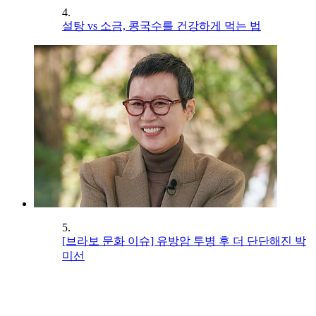
4.
설탕 vs 소금, 콩국수를 건강하게 먹는 법
5.
[브라보 문화 이슈] 유방암 투병 후 더 단단해진 박
미선