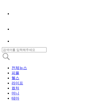
전체뉴스
피플
헬스
라이프
컬처
머니
테마