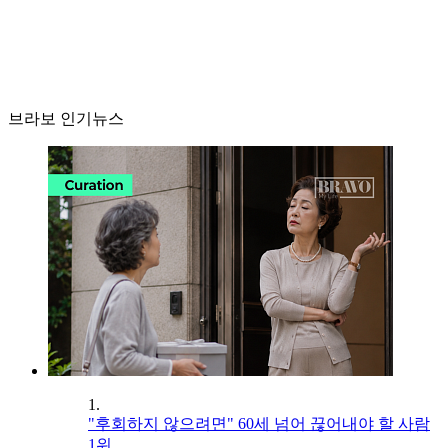
브라보 인기뉴스
1.
"후회하지 않으려면" 60세 넘어 끊어내야 할 사람
1위