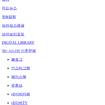
카드뉴스
컷&칼럼
브라보스페셜
브라보리포트
DIGITAL LIBRARY
50+ 시니어 신춘문예
블로그
인스타그램
페이스북
유튜브
네이버카페
네이버TV