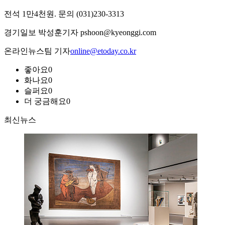
전석 1만4천원. 문의 (031)230-3313
경기일보 박성훈기자 pshoon@kyeonggi.com
온라인뉴스팀 기자
online@etoday.co.kr
좋아요
0
화나요
0
슬퍼요
0
더 궁금해요
0
최신뉴스