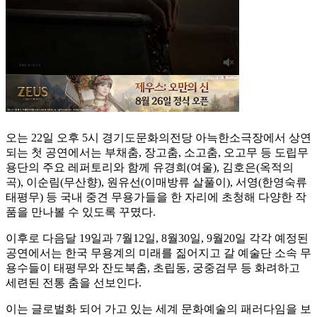
오는 22일 오후 5시 경기도문화의전당 아늑한소극장에서 상연
되는 첫 공연에서는 부채춤, 장고춤, 소고춤, 오고무 등 도립무
용단의 주요 레퍼토리와 함께 유경희(여울), 김호은(옥적의
곡), 이순림(무산향), 원유선(이매방류 살풀이), 서영(한영숙류
태평무) 등 국내 중견 무용가들을 한 자리에 초청해 다양한 작
품을 만나볼 수 있도록 꾸몄다.
이후로 다음달 19일과 7월12일, 8월30일, 9월20일 각각 예정된
공연에서는 한국 무용계의 미래를 짊어지고 갈 예술단 소속 무
용수들이 태평무와 잔도북춤, 초립동, 궁중검무 등 화려하고
세련된 전통 춤을 선보인다.
이는 글로벌화 되어 가고 있는 세계 문화예술의 패러다임을 보