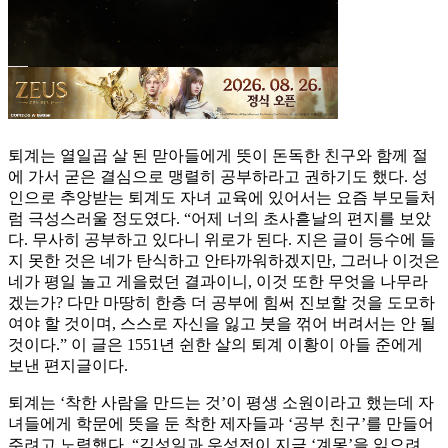
퇴계는 열일곱 살 된 맏아들에게 뜻이 돈독한 친구와 함께 절
에 가서 굳은 결심으로 맹렬히 공부하라고 권하기도 했다. 성
인으로 추앙받는 퇴계도 자녀 교육에 있어서는 요즘 부모들처
럼 극성스러울 정도였다. “어제 너의 초사흗날의 편지를 보았
다. 무사히 공부하고 있다니 위로가 된다. 지은 글이 등수에 들
지 못한 것은 네가 탄식하고 안타까워하겠지만, 그러나 이것은
네가 평일 놀고 게을렀던 결과이니, 이것 또한 무엇을 나무라
겠는가? 다만 마땅히 한층 더 공부에 힘써 진보할 것을 도모하
여야 할 것이며, 스스로 자신을 잃고 붓을 꺾어 버려서는 안 될
것이다.” 이 글은 1551년 쉰한 살의 퇴계 이황이 아들 준에게
보낸 편지글이다.
퇴계는 ‘착한 사람을 만드는 것’이 평생 소원이라고 했는데 자
녀들에게 학문에 뜻을 둔 착한 제자들과 ‘공부 친구’를 만들어
주려고 노력했다. “김성일과 우성전이 지금 ‘계몽’을 읽으려