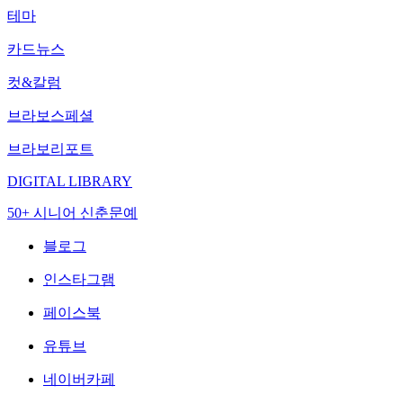
테마
카드뉴스
컷&칼럼
브라보스페셜
브라보리포트
DIGITAL LIBRARY
50+ 시니어 신춘문예
블로그
인스타그램
페이스북
유튜브
네이버카페