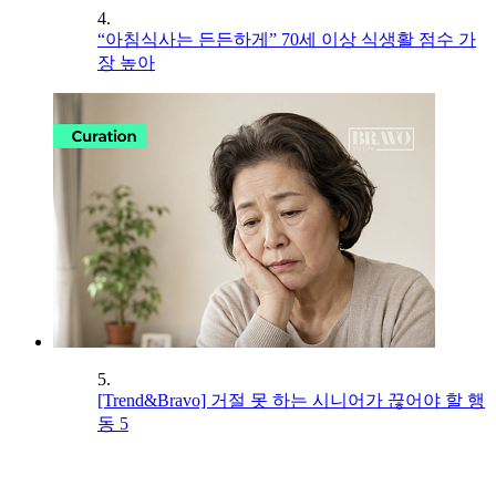
4.
“아침식사는 든든하게” 70세 이상 식생활 점수 가
장 높아
5.
[Trend&Bravo] 거절 못 하는 시니어가 끊어야 할 행
동 5