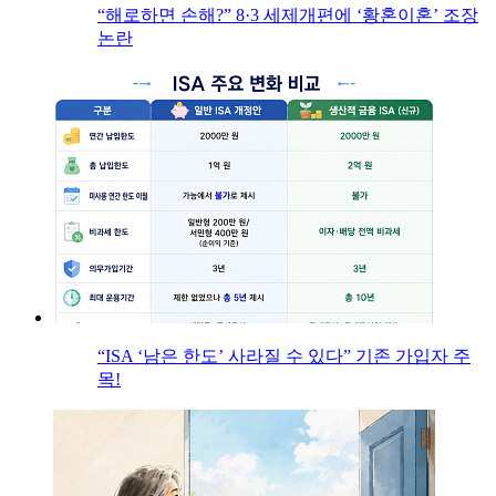
“해로하면 손해?” 8·3 세제개편에 ‘황혼이혼’ 조장
논란
“ISA ‘남은 한도’ 사라질 수 있다” 기존 가입자 주
목!