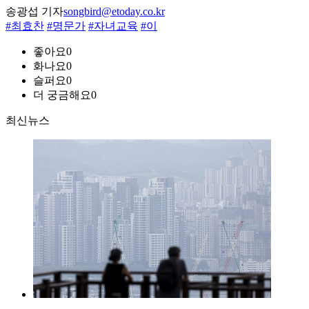
송광섭 기자
songbird@etoday.co.kr
#최효찬
#명문가
#자녀교육
#이
좋아요
0
화나요
0
슬퍼요
0
더 궁금해요
0
최신뉴스