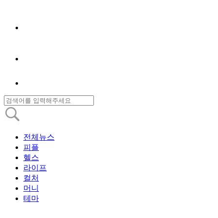
전체뉴스
피플
헬스
라이프
컬처
머니
테마