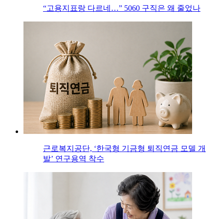
“고용지표랑 다르네…” 5060 구직은 왜 줄었나
근로복지공단, ‘한국형 기금형 퇴직연금 모델 개
발’ 연구용역 착수