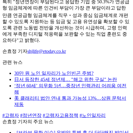
특히 "정년연장이 부담된다고 응답한 기업 중 50.3%가 연공급
형 임금체계에 따른 인건비 부담이 가장 큰 부담이라고 답한
만큼 연공급형 임금체계를 직무‧성과 중심 임금체계로 개편
할 수 있도록 지원하는 등 임금 및 고용 유연성을 확보할 수 있
도록 관련 노동법 전반을 개선하는 것이 시급하며, 고령 인력
에게 부족한 디지털 적응력을 보완할 수 있는 직업 훈련도 중
요하다"고 밝혔다.
손효정 기자
shjlife@etoday.co.kr
관련 뉴스
30만 원 노인 일자리가 노인빈곤 주범?
日서 등장한 45세 정년제… "해고 위한 구실" 논란
‘정년 60세’ 의무화 5년…중장년 인력관리 어려움 여전
해
美 클래리티 법안 연내 통과 가능성 13%…상원 문턱서
제동
#고령자
#정년연장
#고령자고용정책
#노인일자리
손효정 기자의 주요 뉴스
⌞
[브라보 문화 이슈] 유방암 투병 후 더 단단해진 박미선