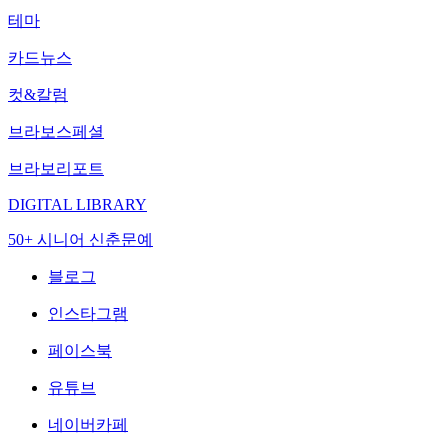
테마
카드뉴스
컷&칼럼
브라보스페셜
브라보리포트
DIGITAL LIBRARY
50+ 시니어 신춘문예
블로그
인스타그램
페이스북
유튜브
네이버카페