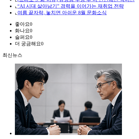
⌞
“AI 시대 살아남기” 경력을 이어가는 재취업 전략
⌞
여름 끝자락, 놓치면 아쉬운 8월 문화소식
좋아요
0
화나요
0
슬퍼요
0
더 궁금해요
0
최신뉴스