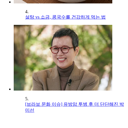
4.
설탕 vs 소금, 콩국수를 건강하게 먹는 법
5.
[브라보 문화 이슈] 유방암 투병 후 더 단단해진 박
미선