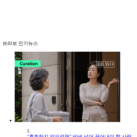
브라보 인기뉴스
1.
"후회하지 않으려면" 60세 넘어 끊어내야 할 사람