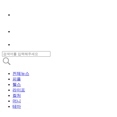
전체뉴스
피플
헬스
라이프
컬처
머니
테마