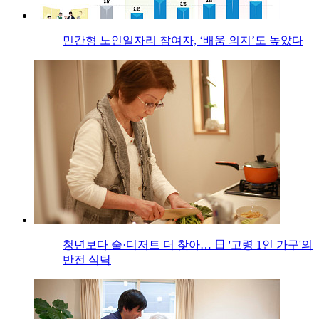
민간형 노인일자리 참여자, ‘배움 의지’도 높았다
청년보다 술·디저트 더 찾아… 日 '고령 1인 가구'의
반전 식탁