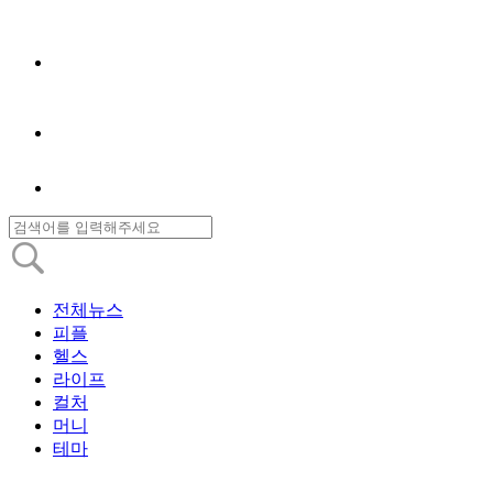
전체뉴스
피플
헬스
라이프
컬처
머니
테마