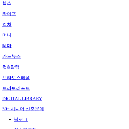
헬스
라이프
컬처
머니
테마
카드뉴스
컷&칼럼
브라보스페셜
브라보리포트
DIGITAL LIBRARY
50+ 시니어 신춘문예
블로그