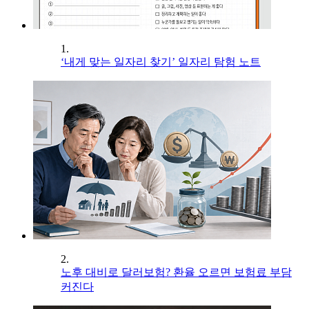
1.
‘내게 맞는 일자리 찾기’ 일자리 탐험 노트
2.
노후 대비로 달러보험? 환율 오르면 보험료 부담
커진다