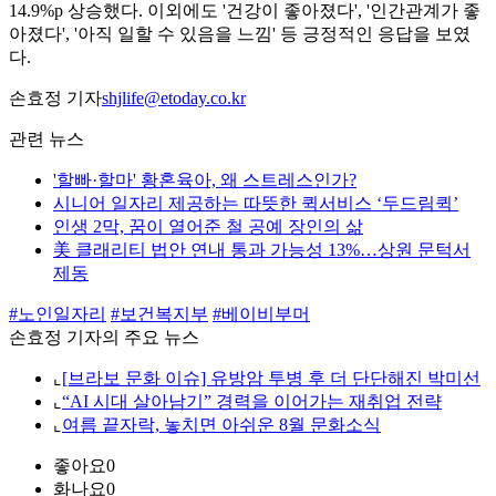
14.9%p 상승했다. 이외에도 '건강이 좋아졌다', '인간관계가 좋
아졌다', '아직 일할 수 있음을 느낌' 등 긍정적인 응답을 보였
다.
손효정 기자
shjlife@etoday.co.kr
관련 뉴스
'할빠·할마' 황혼육아, 왜 스트레스인가?
시니어 일자리 제공하는 따뜻한 퀵서비스 ‘두드림퀵’
인생 2막, 꿈이 열어준 철 공예 장인의 삶
美 클래리티 법안 연내 통과 가능성 13%…상원 문턱서
제동
#노인일자리
#보건복지부
#베이비부머
손효정 기자의 주요 뉴스
⌞
[브라보 문화 이슈] 유방암 투병 후 더 단단해진 박미선
⌞
“AI 시대 살아남기” 경력을 이어가는 재취업 전략
⌞
여름 끝자락, 놓치면 아쉬운 8월 문화소식
좋아요
0
화나요
0