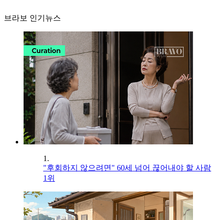
브라보 인기뉴스
1.
"후회하지 않으려면" 60세 넘어 끊어내야 할 사람
1위