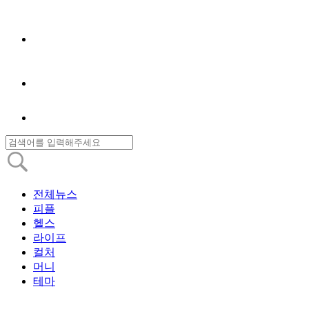
전체뉴스
피플
헬스
라이프
컬처
머니
테마