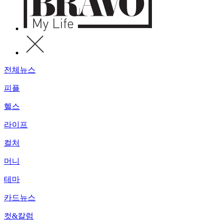
전체뉴스
피플
헬스
라이프
컬처
머니
테마
카드뉴스
컷&칼럼