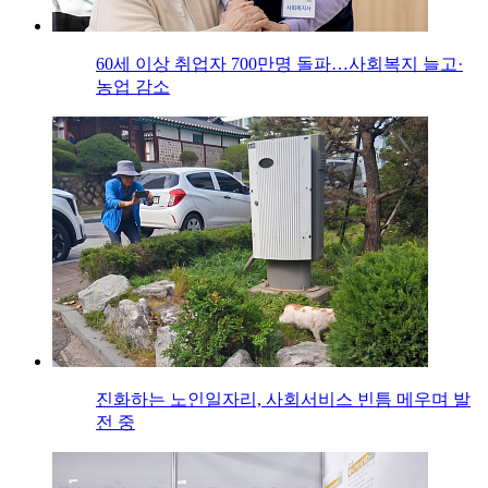
60세 이상 취업자 700만명 돌파…사회복지 늘고·
농업 감소
진화하는 노인일자리, 사회서비스 빈틈 메우며 발
전 중