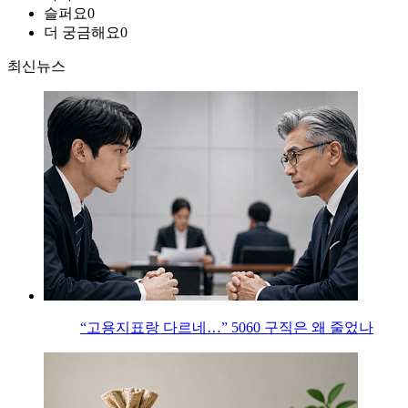
슬퍼요
0
더 궁금해요
0
최신뉴스
“고용지표랑 다르네…” 5060 구직은 왜 줄었나