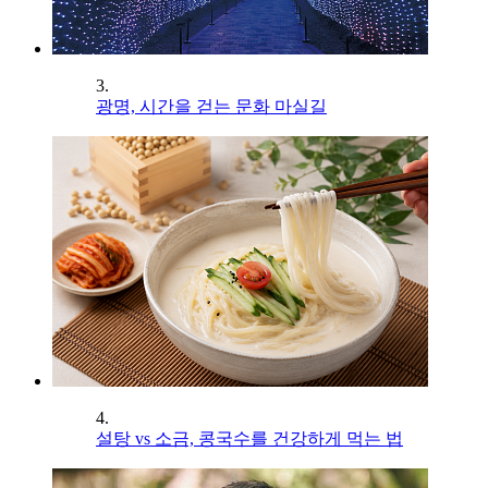
3.
광명, 시간을 걷는 문화 마실길
4.
설탕 vs 소금, 콩국수를 건강하게 먹는 법