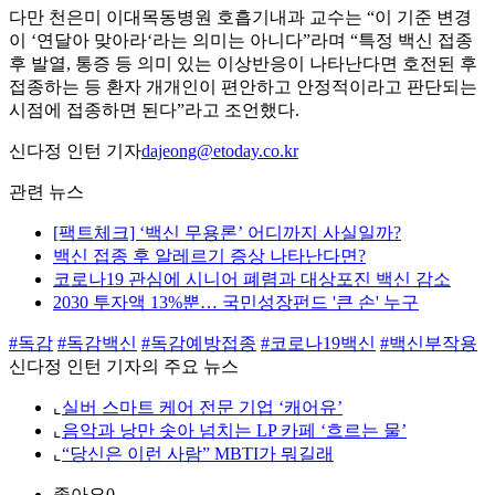
다만 천은미 이대목동병원 호흡기내과 교수는 “이 기준 변경
이 ‘연달아 맞아라‘라는 의미는 아니다”라며 “특정 백신 접종
후 발열, 통증 등 의미 있는 이상반응이 나타난다면 호전된 후
접종하는 등 환자 개개인이 편안하고 안정적이라고 판단되는
시점에 접종하면 된다”라고 조언했다.
신다정 인턴 기자
dajeong@etoday.co.kr
관련 뉴스
[팩트체크] ‘백신 무용론’ 어디까지 사실일까?
백신 접종 후 알레르기 증상 나타난다면?
코로나19 관심에 시니어 폐렴과 대상포진 백신 감소
2030 투자액 13%뿐… 국민성장펀드 '큰 손' 누구
#독감
#독감백신
#독감예방접종
#코로나19백신
#백신부작용
신다정 인턴 기자의 주요 뉴스
⌞
실버 스마트 케어 전문 기업 ‘캐어유’
⌞
음악과 낭만 솟아 넘치는 LP 카페 ‘흐르는 물’
⌞
“당신은 이런 사람” MBTI가 뭐길래
좋아요
0