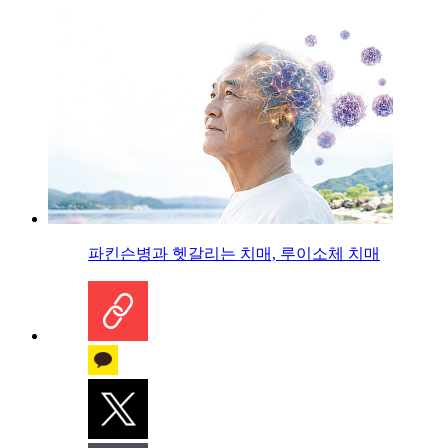
파킨슨병과 헷갈리는 치매, 루이소체 치매