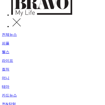
전체뉴스
피플
헬스
라이프
컬처
머니
테마
카드뉴스
컷&칼럼