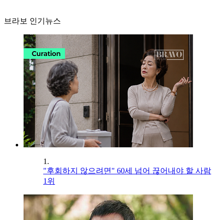
브라보 인기뉴스
1.
"후회하지 않으려면" 60세 넘어 끊어내야 할 사람
1위