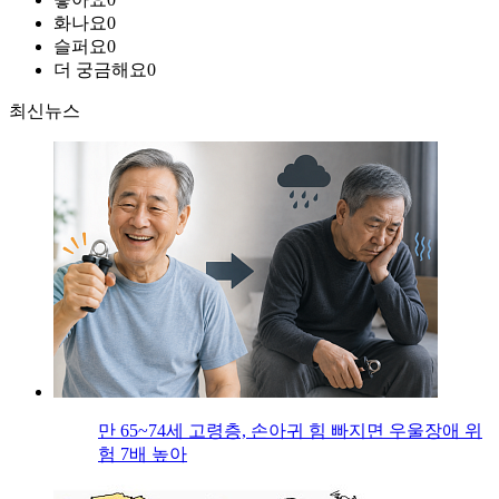
화나요
0
슬퍼요
0
더 궁금해요
0
최신뉴스
만 65~74세 고령층, 손아귀 힘 빠지면 우울장애 위
험 7배 높아