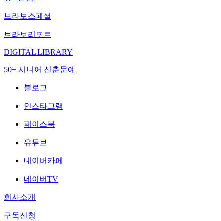
브라보스페셜
브라보리포트
DIGITAL LIBRARY
50+ 시니어 신춘문예
블로그
인스타그램
페이스북
유튜브
네이버카페
네이버TV
회사소개
구독신청