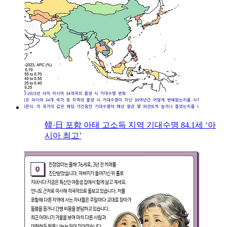
韓·日 포함 아태 고소득 지역 기대수명 84.1세 ‘아
시아 최고’