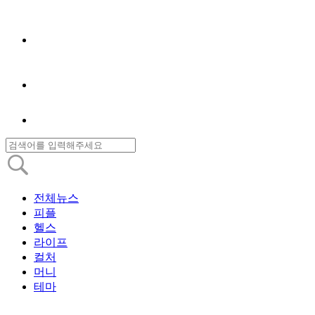
전체뉴스
피플
헬스
라이프
컬처
머니
테마