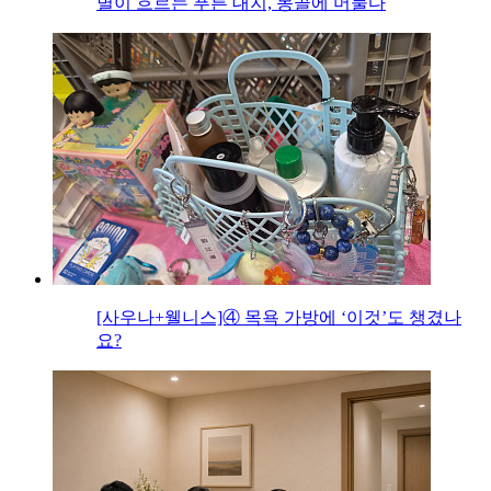
별이 흐르는 푸른 대지, 몽골에 머물다
[사우나+웰니스]④ 목욕 가방에 ‘이것’도 챙겼나
요?