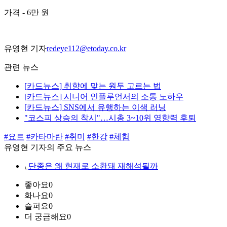
가격 - 6만 원
유영현 기자
redeye112@etoday.co.kr
관련 뉴스
[카드뉴스] 취향에 맞는 원두 고르는 법
[카드뉴스] 시니어 인플루언서의 소통 노하우
[카드뉴스] SNS에서 유행하는 이색 러닝
"코스피 상승의 착시"…시총 3~10위 영향력 후퇴
#요트
#카타마란
#취미
#한강
#체험
유영현 기자의 주요 뉴스
⌞
단종은 왜 현재로 소환돼 재해석될까
좋아요
0
화나요
0
슬퍼요
0
더 궁금해요
0