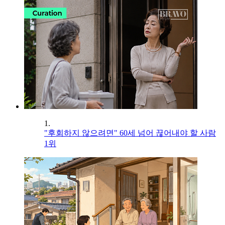
1.
"후회하지 않으려면" 60세 넘어 끊어내야 할 사람
1위