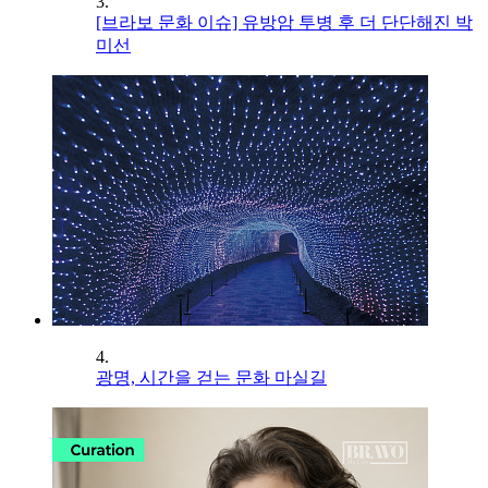
3.
[브라보 문화 이슈] 유방암 투병 후 더 단단해진 박
미선
4.
광명, 시간을 걷는 문화 마실길