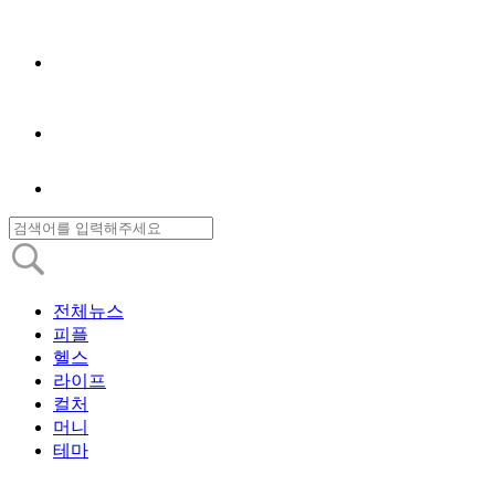
전체뉴스
피플
헬스
라이프
컬처
머니
테마