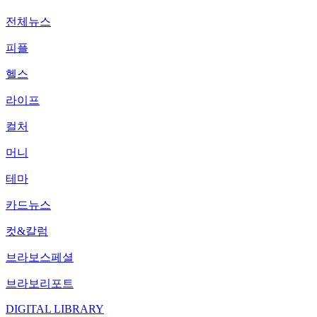
전체뉴스
피플
헬스
라이프
컬처
머니
테마
카드뉴스
컷&칼럼
브라보스페셜
브라보리포트
DIGITAL LIBRARY