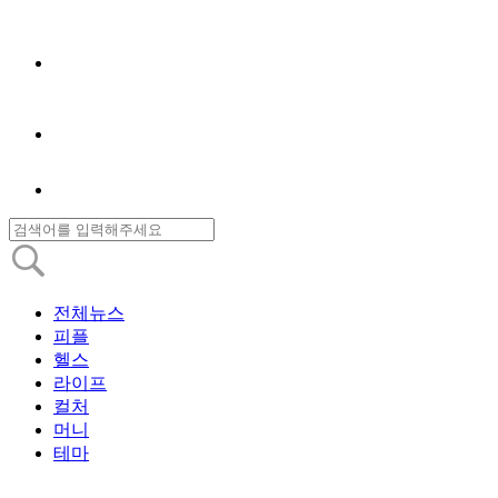
전체뉴스
피플
헬스
라이프
컬처
머니
테마