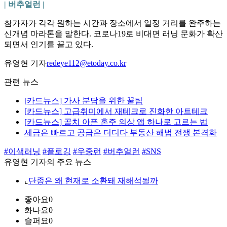
| 버추얼런 |
참가자가 각각 원하는 시간과 장소에서 일정 거리를 완주하는
신개념 마라톤을 말한다. 코로나19로 비대면 러닝 문화가 확산
되면서 인기를 끌고 있다.
유영현 기자
redeye112@etoday.co.kr
관련 뉴스
[카드뉴스] 가사 분담을 위한 꿀팁
[카드뉴스] 고급취미에서 재테크로 진화한 아트테크
[카드뉴스] 골치 아픈 혼주 의상 앱 하나로 고르는 법
세금은 빠르고 공급은 더디다 부동산 해법 전쟁 본격화
#이색러닝
#플로깅
#우중런
#버추얼런
#SNS
유영현 기자의 주요 뉴스
⌞
단종은 왜 현재로 소환돼 재해석될까
좋아요
0
화나요
0
슬퍼요
0