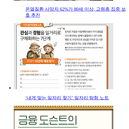
온열질환 사망자 62%가 80세 이상, 고령층 집중 보
호 추진
‘내게 맞는 일자리 찾기’ 일자리 탐험 노트