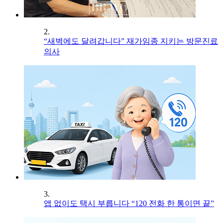
2.
“새벽에도 달려갑니다” 재가임종 지키는 방문진료
의사
3.
앱 없이도 택시 부릅니다 “120 전화 한 통이면 끝”