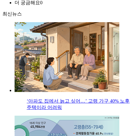
더 궁금해요
0
최신뉴스
‘아파도 집에서 늙고 싶어…’ 고령 가구 40% 노후
주택이라 어려워