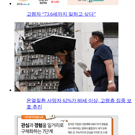
고령자 “73.6세까지 일하고 싶다”
온열질환 사망자 62%가 80세 이상, 고령층 집중 보
호 추진