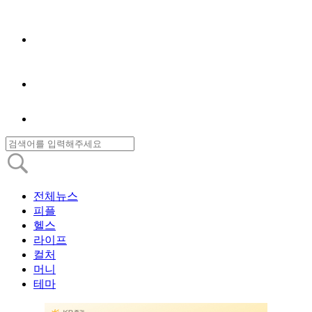
전체뉴스
피플
헬스
라이프
컬처
머니
테마