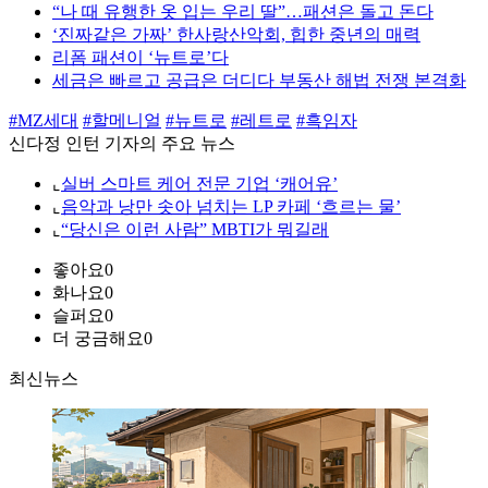
“나 때 유행한 옷 입는 우리 딸”…패션은 돌고 돈다
‘진짜같은 가짜’ 한사랑산악회, 힙한 중년의 매력
리폼 패션이 ‘뉴트로’다
세금은 빠르고 공급은 더디다 부동산 해법 전쟁 본격화
#MZ세대
#할메니얼
#뉴트로
#레트로
#흑임자
신다정 인턴 기자의 주요 뉴스
⌞
실버 스마트 케어 전문 기업 ‘캐어유’
⌞
음악과 낭만 솟아 넘치는 LP 카페 ‘흐르는 물’
⌞
“당신은 이런 사람” MBTI가 뭐길래
좋아요
0
화나요
0
슬퍼요
0
더 궁금해요
0
최신뉴스