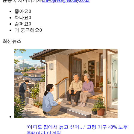
윤종국 시니어기자
bravopress@etoday.co.kr
좋아요
0
화나요
0
슬퍼요
0
더 궁금해요
0
최신뉴스
‘아파도 집에서 늙고 싶어…’ 고령 가구 40% 노후
주택이라 어려워