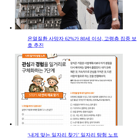
온열질환 사망자 62%가 80세 이상, 고령층 집중 보
호 추진
‘내게 맞는 일자리 찾기’ 일자리 탐험 노트