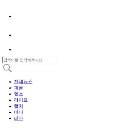
전체뉴스
피플
헬스
라이프
컬처
머니
테마