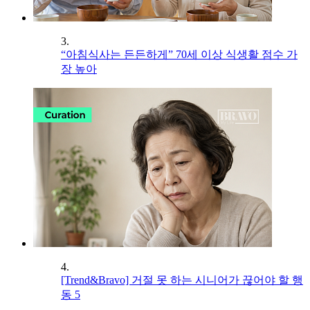
3.
“아침식사는 든든하게” 70세 이상 식생활 점수 가
장 높아
4.
[Trend&Bravo] 거절 못 하는 시니어가 끊어야 할 행
동 5