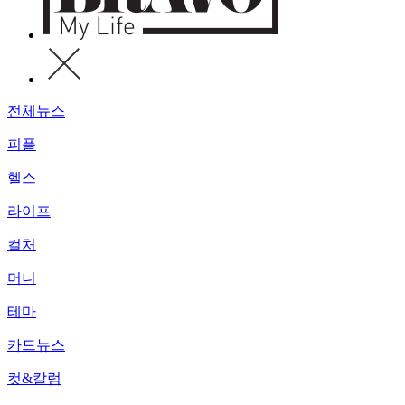
전체뉴스
피플
헬스
라이프
컬처
머니
테마
카드뉴스
컷&칼럼