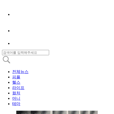
전체뉴스
피플
헬스
라이프
컬처
머니
테마