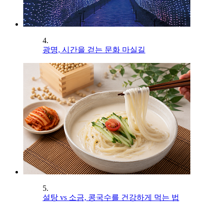
4.
광명, 시간을 걷는 문화 마실길
5.
설탕 vs 소금, 콩국수를 건강하게 먹는 법