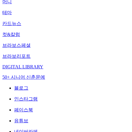
머니
테마
카드뉴스
컷&칼럼
브라보스페셜
브라보리포트
DIGITAL LIBRARY
50+ 시니어 신춘문예
블로그
인스타그램
페이스북
유튜브
네이버카페