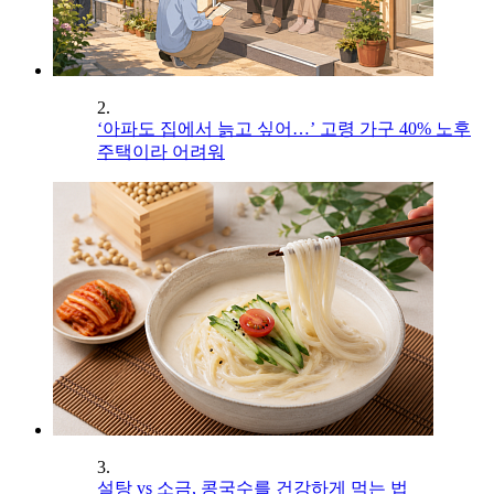
2.
‘아파도 집에서 늙고 싶어…’ 고령 가구 40% 노후
주택이라 어려워
3.
설탕 vs 소금, 콩국수를 건강하게 먹는 법