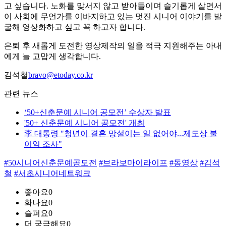
고 싶습니다. 노화를 맞서지 않고 받아들이며 슬기롭게 살면서
이 사회에 무언가를 이바지하고 있는 멋진 시니어 이야기를 발
굴해 영상화하고 싶고 꼭 하고자 합니다.
은퇴 후 새롭게 도전한 영상제작의 일을 적극 지원해주는 아내
에게 늘 고맙게 생각합니다.
김석철
bravo@etoday.co.kr
관련 뉴스
‘50+신춘문예 시니어 공모전’ 수상자 발표
'50+ 신춘문예 시니어 공모전' 개최
李 대통령 "청년이 결혼 망설이는 일 없어야...제도상 불
이익 조사"
#50시니어신춘문예공모전
#브라보마이라이프
#동영상
#김석
철
#서초시니어네트워크
좋아요
0
화나요
0
슬퍼요
0
더 궁금해요
0