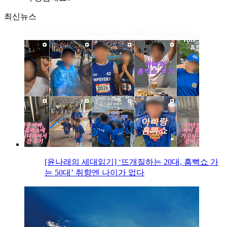
최신뉴스
[윤나래의 세대읽기] ‘뜨개질하는 20대, 흠뻑쇼 가
는 50대’ 취향엔 나이가 없다