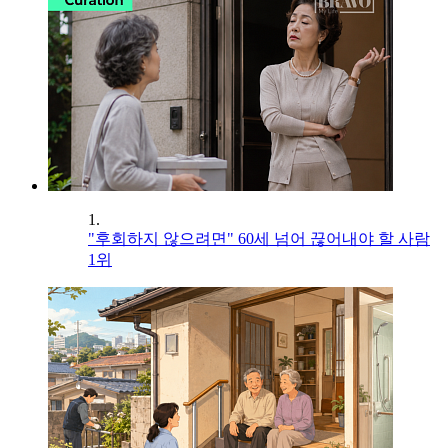
1.
"후회하지 않으려면" 60세 넘어 끊어내야 할 사람
1위