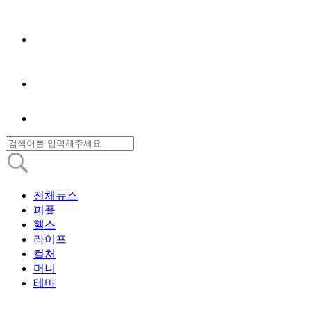
전체뉴스
피플
헬스
라이프
컬처
머니
테마