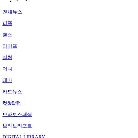
전체뉴스
피플
헬스
라이프
컬처
머니
테마
카드뉴스
컷&칼럼
브라보스페셜
브라보리포트
DIGITAL LIBRARY