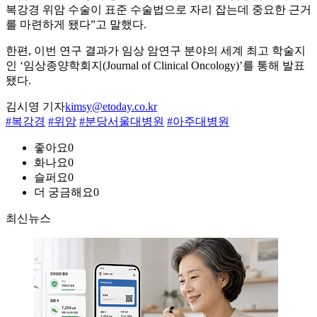
복강경 위암 수술이 표준 수술법으로 자리 잡는데 중요한 근거
를 마련하게 됐다”고 말했다.
한편, 이번 연구 결과가 임상 암연구 분야의 세계 최고 학술지
인 ‘임상종양학회지(Journal of Clinical Oncology)’를 통해 발표
됐다.
김시영 기자
kimsy@etoday.co.kr
#복강경
#위암
#분당서울대병원
#아주대병원
좋아요
0
화나요
0
슬퍼요
0
더 궁금해요
0
최신뉴스