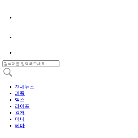
전체뉴스
피플
헬스
라이프
컬처
머니
테마