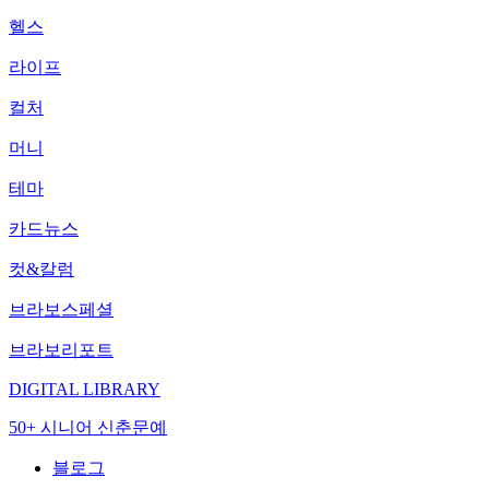
헬스
라이프
컬처
머니
테마
카드뉴스
컷&칼럼
브라보스페셜
브라보리포트
DIGITAL LIBRARY
50+ 시니어 신춘문예
블로그