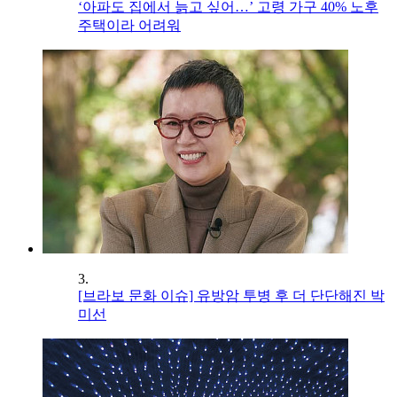
‘아파도 집에서 늙고 싶어…’ 고령 가구 40% 노후
주택이라 어려워
3.
[브라보 문화 이슈] 유방암 투병 후 더 단단해진 박
미선