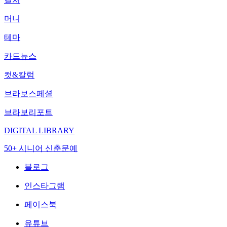
머니
테마
카드뉴스
컷&칼럼
브라보스페셜
브라보리포트
DIGITAL LIBRARY
50+ 시니어 신춘문예
블로그
인스타그램
페이스북
유튜브