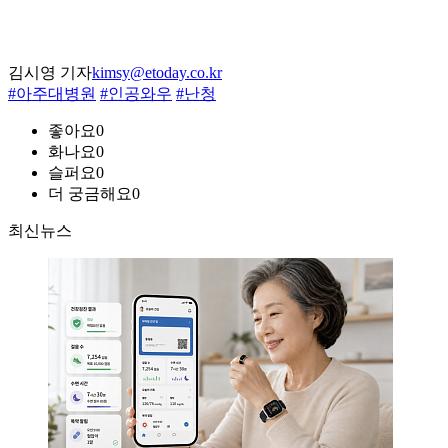
김시영 기자
kimsy@etoday.co.kr
#아주대병원
#인공와우
#난청
좋아요
0
화나요
0
슬퍼요
0
더 궁금해요
0
최신뉴스