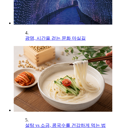
4.
광명, 시간을 걷는 문화 마실길
5.
설탕 vs 소금, 콩국수를 건강하게 먹는 법