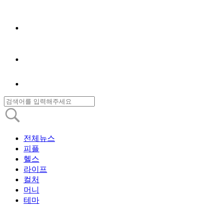
전체뉴스
피플
헬스
라이프
컬처
머니
테마