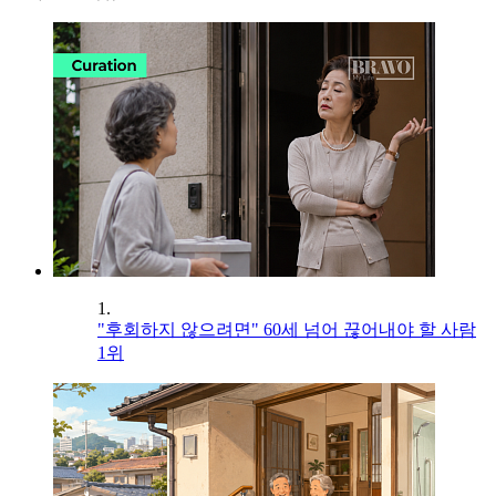
1.
"후회하지 않으려면" 60세 넘어 끊어내야 할 사람
1위