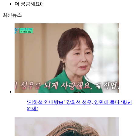
더 궁금해요
0
최신뉴스
‘지하철 안내방송’ 강희선 성우, 영면에 들다 ‘향년
65세’