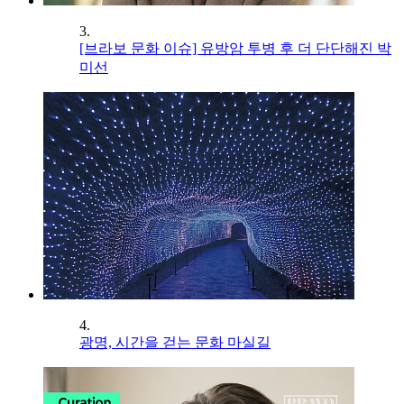
3.
[브라보 문화 이슈] 유방암 투병 후 더 단단해진 박
미선
4.
광명, 시간을 걷는 문화 마실길