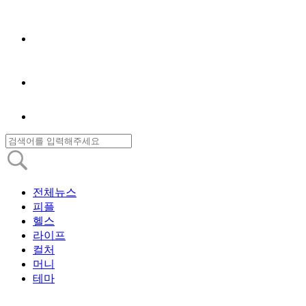
전체뉴스
피플
헬스
라이프
컬처
머니
테마