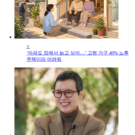
2.
‘아파도 집에서 늙고 싶어…’ 고령 가구 40% 노후
주택이라 어려워