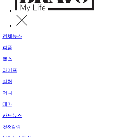
전체뉴스
피플
헬스
라이프
컬처
머니
테마
카드뉴스
컷&칼럼