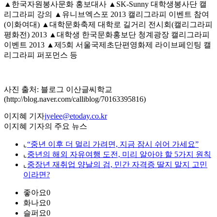
▲한국자원봉사문화 홍보대사 ▲SK-Sunny 대학생봉사단 캘
리그라피 강의 ▲유니브엑스포 2013 캘리그라피 이벤트 참여
(이화여대) ▲대학문화축제 대학로 길거리 전시회(캘리그라피
평화전) 2013 ▲대학생 한국문화홍보단 청계광장 캘리그라피
이벤트 2013 ▲제5회 서울국제초단편영화제 라이브페인팅 캘
리그라피 퍼포먼스 등
사진 출처: 블로그 이산글씨학교
(http://blog.naver.com/calliblog/70163395816)
이지혜 기자
jyelee@etoday.co.kr
이지혜 기자의 주요 뉴스
⌞
“중년 이후 더 멀리 가려면, 지금 잠시 쉬어 가세요”
⌞
중년의 해외 자유여행 도전, 미리 알아야 할 5가지 원칙
⌞
중장년 재취업 양날의 검, 민간 자격증 딸지 말지 고민
이라면?
좋아요
0
화나요
0
슬퍼요
0