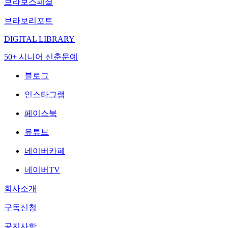
브라보스페셜
브라보리포트
DIGITAL LIBRARY
50+ 시니어 신춘문예
블로그
인스타그램
페이스북
유튜브
네이버카페
네이버TV
회사소개
구독신청
공지사항