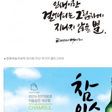
▲명동예슬극장에 전시된 이산 작가의 캘리그라피