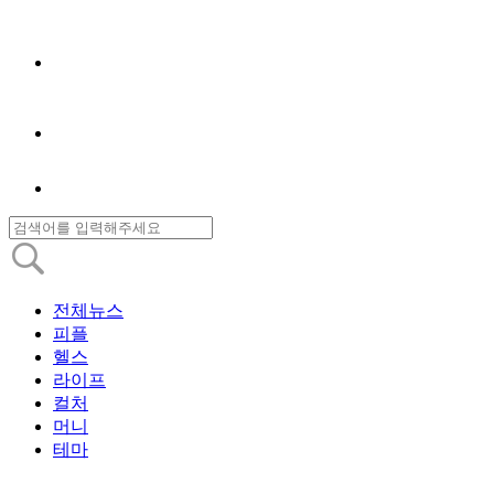
전체뉴스
피플
헬스
라이프
컬처
머니
테마