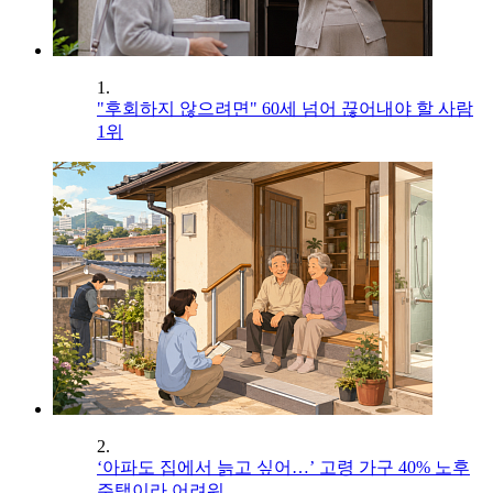
1.
"후회하지 않으려면" 60세 넘어 끊어내야 할 사람
1위
2.
‘아파도 집에서 늙고 싶어…’ 고령 가구 40% 노후
주택이라 어려워