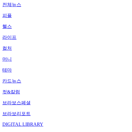
전체뉴스
피플
헬스
라이프
컬처
머니
테마
카드뉴스
컷&칼럼
브라보스페셜
브라보리포트
DIGITAL LIBRARY