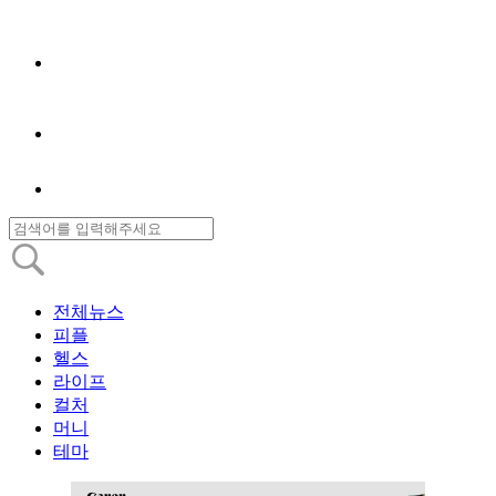
전체뉴스
피플
헬스
라이프
컬처
머니
테마