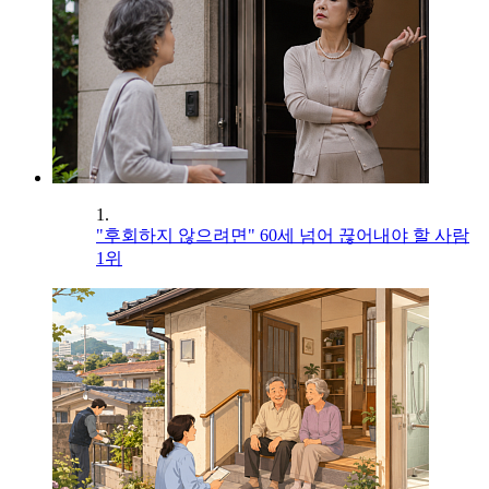
1.
"후회하지 않으려면" 60세 넘어 끊어내야 할 사람
1위