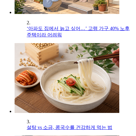
2.
‘아파도 집에서 늙고 싶어…’ 고령 가구 40% 노후
주택이라 어려워
3.
설탕 vs 소금, 콩국수를 건강하게 먹는 법