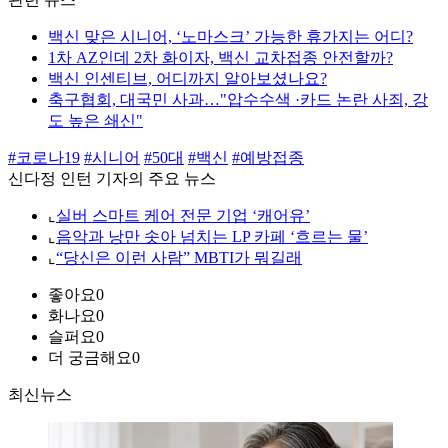
백신 맞은 시니어, ‘노마스크’ 가능한 휴가지는 어디?
1차 AZ인데 2차 화이자, 백신 교차접종 안전할까?
백신 인센티브, 어디까지 알아보셨나요?
축구협회, 대국민 사과…"압수수색 ·카드 논란 사죄, 강
도 높은 쇄신"
#코로나19
#시니어
#50대
#백신
#예방접종
신다정 인턴 기자의 주요 뉴스
⌞
실버 스마트 케어 전문 기업 ‘캐어유’
⌞
음악과 낭만 솟아 넘치는 LP 카페 ‘흐르는 물’
⌞
“당신은 이런 사람” MBTI가 뭐길래
좋아요
0
화나요
0
슬퍼요
0
더 궁금해요
0
최신뉴스