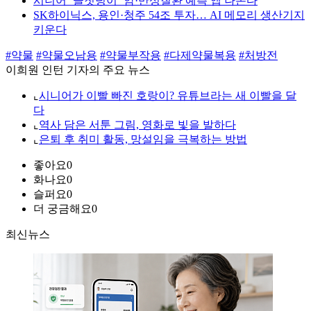
시니어 ‘골칫덩이’ 암·만성질환 예측 앱 나온다
SK하이닉스, 용인·청주 54조 투자… AI 메모리 생산기지
키운다
#약물
#약물오남용
#약물부작용
#다제약물복용
#처방전
이희원 인턴 기자의 주요 뉴스
⌞
시니어가 이빨 빠진 호랑이? 유튜브라는 새 이빨을 달
다
⌞
역사 담은 서툰 그림, 영화로 빛을 발하다
⌞
은퇴 후 취미 활동, 망설임을 극복하는 방법
좋아요
0
화나요
0
슬퍼요
0
더 궁금해요
0
최신뉴스