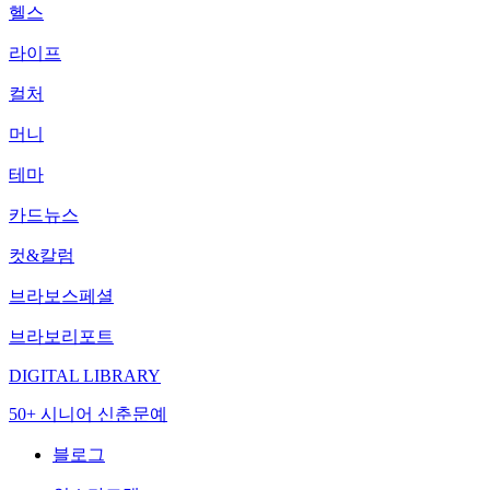
헬스
라이프
컬처
머니
테마
카드뉴스
컷&칼럼
브라보스페셜
브라보리포트
DIGITAL LIBRARY
50+ 시니어 신춘문예
블로그