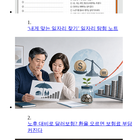
1.
‘내게 맞는 일자리 찾기’ 일자리 탐험 노트
2.
노후 대비로 달러보험? 환율 오르면 보험료 부담
커진다