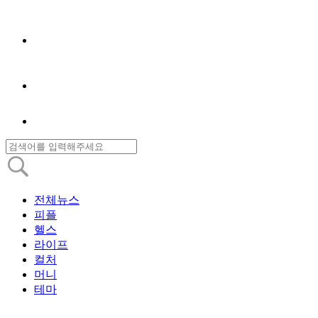
전체뉴스
피플
헬스
라이프
컬처
머니
테마