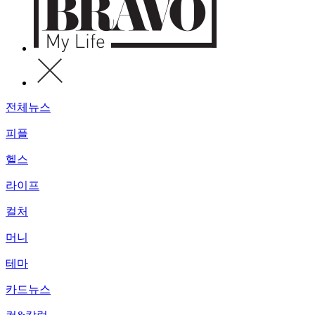
전체뉴스
피플
헬스
라이프
컬처
머니
테마
카드뉴스