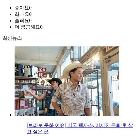
좋아요
0
화나요
0
슬퍼요
0
더 궁금해요
0
최신뉴스
[브라보 문화 이슈] 미국 텍사스, 이서진 은퇴 후 살
고 싶은 곳