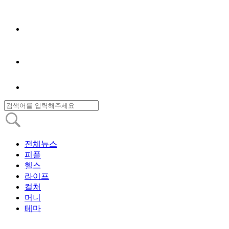
전체뉴스
피플
헬스
라이프
컬처
머니
테마