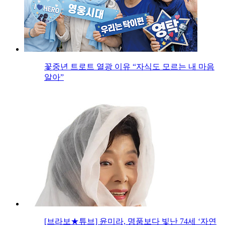
꽃중년 트로트 열광 이유 “자식도 모르는 내 마음
알아”
[브라보★튜브] 윤미라, 명품보다 빛난 74세 ‘자연