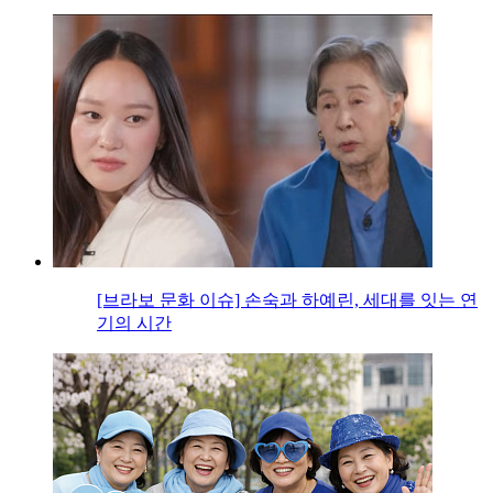
[브라보 문화 이슈] 손숙과 하예린, 세대를 잇는 연
기의 시간