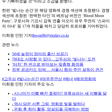
우 기뻐하셨을 것”이라고 소감을 밝혔다.
한편 ‘빛나는 순간’은 해당 영화제 경쟁 섹션에 초청됐다. 경쟁
섹션에 초청된 ‘완벽한 타인’의 베트남 버전인 ‘Blood Moon
Party’, 구로사와 기요시 감독 연출 아오이 유우 주연의 ‘스파이
의 아내’ 등 17개 작품을 제치고 당당히 트로피를 거머쥐었다.
이희원 인턴 기자
lhwon96@etoday.co.kr
관련 뉴스
50세 늦깎이 엄마의 출산 성공기
70대도 사랑할 수 있다…고두심의 ‘빛나는’ 도전
‘터치’ 한 번으로 받아보는 맞춤형 화장품
정부 공급카드 임박… 서울시 협의·주민 설득이 관건
#고두심
#빛나는순간
#여우주연상
#해녀
#해외영화제
이희원 인턴 기자의 주요 뉴스
⌞
시니어가 이빨 빠진 호랑이? 유튜브라는 새 이빨을 달
다
⌞
역사 담은 서툰 그림, 영화로 빛을 발하다
⌞
은퇴 후 취미 활동, 망설임을 극복하는 방법