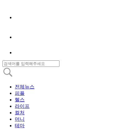
전체뉴스
피플
헬스
라이프
컬처
머니
테마