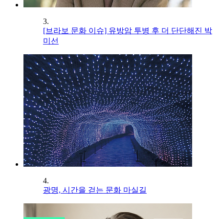
3.
[브라보 문화 이슈] 유방암 투병 후 더 단단해진 박
미선
4.
광명, 시간을 걷는 문화 마실길