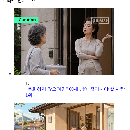
브라보 인기뉴스
1.
"후회하지 않으려면" 60세 넘어 끊어내야 할 사람
1위