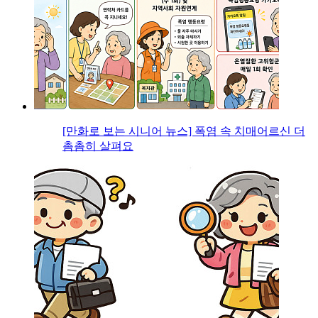
[만화로 보는 시니어 뉴스] 폭염 속 치매어르신 더
촘촘히 살펴요