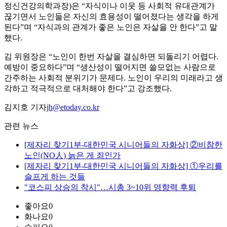
정신건강의학과장)은 “자식이나 이웃 등 사회적 유대관계가
끊기면서 노인들은 자신의 효용성이 떨어졌다는 생각을 하게
된다”며 “자식과의 관계가 좋은 노인은 자살을 안 한다”고 말
했다.
김 위원장은 “노인이 한번 자살을 결심하면 되돌리기 어렵다.
예방이 중요하다”며 “생산성이 떨어지면 쓸모없는 사람으로
간주하는 사회적 분위기가 문제다. 노인이 우리의 미래라고 생
각하고 적극적으로 대처해야 한다”고 강조했다.
김지호 기자
jh@etoday.co.kr
관련 뉴스
[제자리 찾기1부-대한민국 시니어들의 자화상] ②비참한
노인(NO人) 늙은 게 죄인가
[제자리 찾기1부-대한민국 시니어들의 자화상] ①우리를
슬프게 하는 것들
"코스피 상승의 착시"…시총 3~10위 영향력 후퇴
좋아요
0
화나요
0