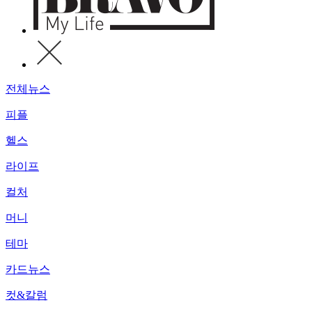
전체뉴스
피플
헬스
라이프
컬처
머니
테마
카드뉴스
컷&칼럼