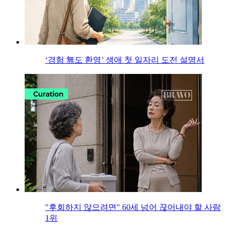
‘경험 無도 환영’ 생애 첫 일자리 도전 설명서
"후회하지 않으려면" 60세 넘어 끊어내야 할 사람
1위