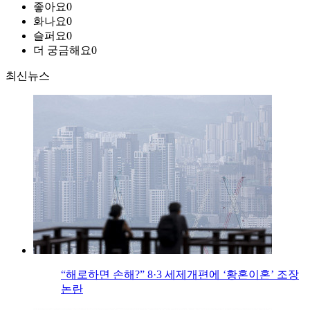
좋아요
0
화나요
0
슬퍼요
0
더 궁금해요
0
최신뉴스
“해로하면 손해?” 8·3 세제개편에 ‘황혼이혼’ 조장
논란