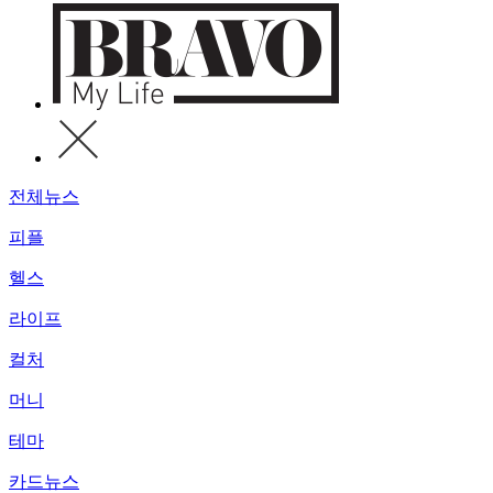
전체뉴스
피플
헬스
라이프
컬처
머니
테마
카드뉴스