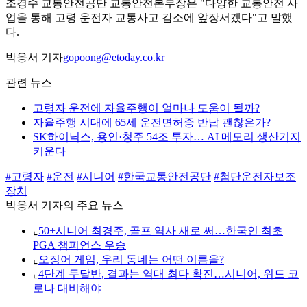
조경수 교통안전공단 교통안전본부장은 "다양한 교통안전 사
업을 통해 고령 운전자 교통사고 감소에 앞장서겠다"고 말했
다.
박응서 기자
gopoong@etoday.co.kr
관련 뉴스
고령자 운전에 자율주행이 얼마나 도움이 될까?
자율주행 시대에 65세 운전면허증 반납 괜찮은가?
SK하이닉스, 용인·청주 54조 투자… AI 메모리 생산기지
키운다
#고령자
#운전
#시니어
#한국교통안전공단
#첨단운전자보조
장치
박응서 기자의 주요 뉴스
⌞
50+시니어 최경주, 골프 역사 새로 써…한국인 최초
PGA 챔피언스 우승
⌞
오징어 게임, 우리 동네는 어떤 이름을?
⌞
4단계 두달반, 결과는 역대 최다 확진…시니어, 위드 코
로나 대비해야