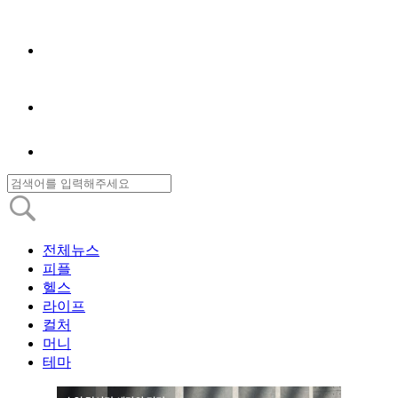
전체뉴스
피플
헬스
라이프
컬처
머니
테마