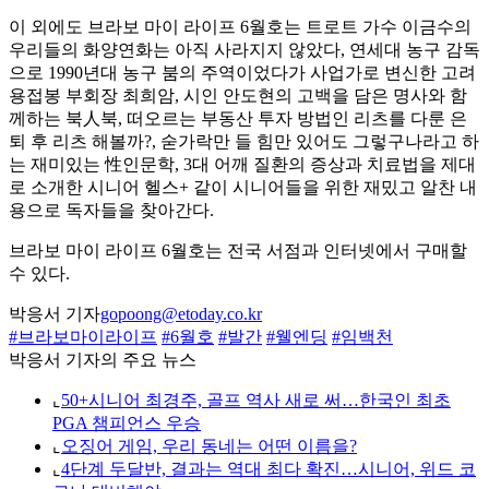
이 외에도 브라보 마이 라이프 6월호는 트로트 가수 이금수의
우리들의 화양연화는 아직 사라지지 않았다, 연세대 농구 감독
으로 1990년대 농구 붐의 주역이었다가 사업가로 변신한 고려
용접봉 부회장 최희암, 시인 안도현의 고백을 담은 명사와 함
께하는 북人북, 떠오르는 부동산 투자 방법인 리츠를 다룬 은
퇴 후 리츠 해볼까?, 숟가락만 들 힘만 있어도 그렇구나라고 하
는 재미있는 性인문학, 3대 어깨 질환의 증상과 치료법을 제대
로 소개한 시니어 헬스+ 같이 시니어들을 위한 재밌고 알찬 내
용으로 독자들을 찾아간다.
브라보 마이 라이프 6월호는 전국 서점과 인터넷에서 구매할
수 있다.
박응서 기자
gopoong@etoday.co.kr
#브라보마이라이프
#6월호
#발간
#웰엔딩
#임백천
박응서 기자의 주요 뉴스
⌞
50+시니어 최경주, 골프 역사 새로 써…한국인 최초
PGA 챔피언스 우승
⌞
오징어 게임, 우리 동네는 어떤 이름을?
⌞
4단계 두달반, 결과는 역대 최다 확진…시니어, 위드 코