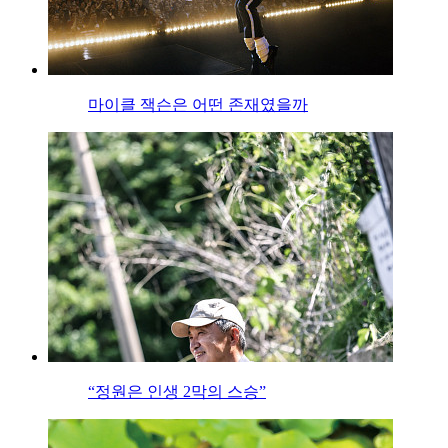
마이클 잭슨은 어떤 존재였을까
“정원은 인생 2막의 스승”