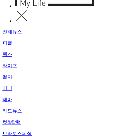
전체뉴스
피플
헬스
라이프
컬처
머니
테마
카드뉴스
컷&칼럼
브라보스페셜