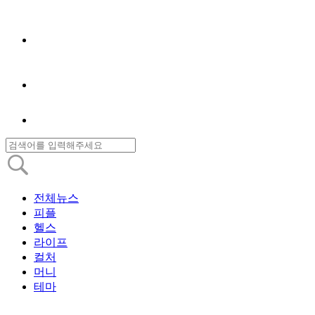
전체뉴스
피플
헬스
라이프
컬처
머니
테마