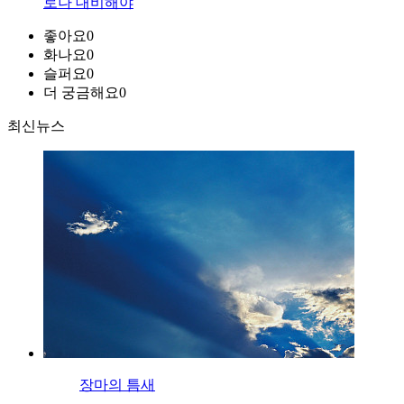
로나 대비해야
좋아요
0
화나요
0
슬퍼요
0
더 궁금해요
0
최신뉴스
장마의 틈새