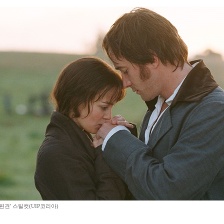
편견' 스틸컷(UIP코리아)