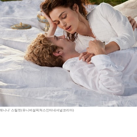
카레니나' 스틸컷(유니버설픽쳐스인터내셔널코리아)