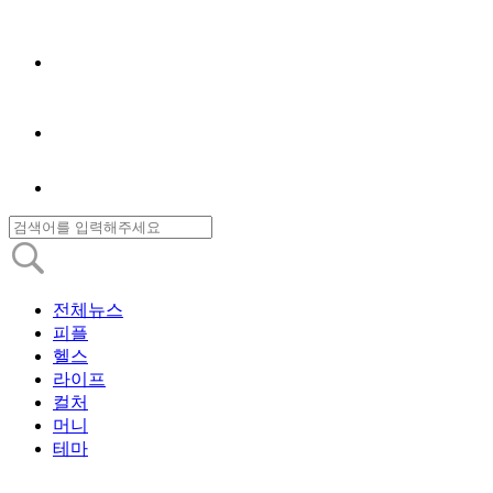
전체뉴스
피플
헬스
라이프
컬처
머니
테마