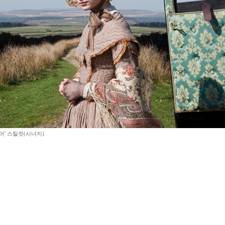
어' 스틸컷(시너지)