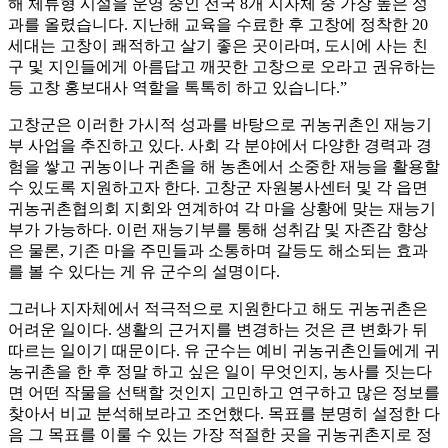
해 체류형 시설을 운영 중인 전국 8개 지자체 중 가장 높은 성
과를 올렸습니다. 지난해 교육을 수료한 후 고창에 정착한 20
세대는 고창이 쾌적하고 살기 좋은 곳이라며, 도시에 사는 친
구 및 지인들에게 아름답고 깨끗한 고창으로 오라고 권유하는
등 고창 홍보대사 역할을 톡톡히 하고 있습니다.”
고창군은 이러한 가시적 성과를 바탕으로 귀농귀촌인 재능기
부 사업을 추진하고 있다. 사회 각 분야에서 다양한 경력과 경
험을 쌓고 귀농이나 귀촌을 해 농촌에서 소중한 재능을 활용할
수 있도록 지원하고자 한다. 고창군 자원봉사센터 및 각 읍면
귀농귀촌협의회 지회와 연계하여 각 마을 상황에 맞는 재능기
부가 가능하다. 이런 재능기부를 통해 성취감 및 자존감 향상
은 물론, 기존 마을 주민들과 소통하며 갈등도 해소되는 효과
를 볼 수 있다는 게 유 군수의 설명이다.
그러나 지자체에서 적극적으로 지원한다고 해도 귀농귀촌은
어려운 일이다. 생활의 근거지를 변경하는 것은 큰 변화가 뒤
따르는 일이기 때문이다. 유 군수는 예비 귀농귀촌인들에게 귀
농귀촌을 한 후 정말 하고 싶은 일이 무엇인지, 농사를 짓는다
면 어떤 작물을 선택할 것인지 고민하고 연구하고 많은 정보를
찾아서 비교 분석해보라고 조언했다. 목표를 분명히 설정한 다
음 그 목표를 이룰 수 있는 가장 적절한 곳을 귀농귀촌지로 정