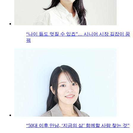
“나이 듦도 멋질 수 있죠”… 시니어 시장 길잡이 꿈
꿔
“50대 이후 만남, ‘지금의 삶’ 함께할 사람 찾는 것”