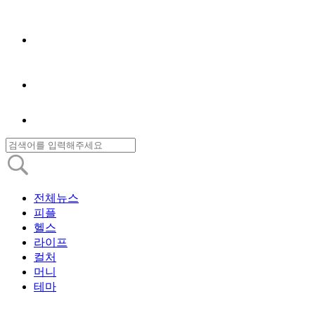
전체뉴스
피플
헬스
라이프
컬처
머니
테마