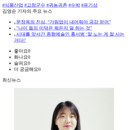
#식품산업
#고창군수
#귀농귀촌
#수박
#유기상
김영순 기자의 주요 뉴스
⌞
문장옥의 진심, “가림없이 내어줘야 공감 얻어”
⌞
"나이 듦의 미덕은 뭐든지 덜 하는 것"
⌞
시대를 앞서간 종합예술인 홍서범 ‘잘 노는 게 잘 사는
거다!’
좋아요
0
화나요
0
슬퍼요
0
더 궁금해요
0
최신뉴스