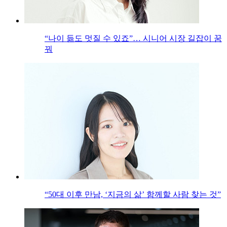
“나이 듦도 멋질 수 있죠”… 시니어 시장 길잡이 꿈
꿔
“50대 이후 만남, ‘지금의 삶’ 함께할 사람 찾는 것”