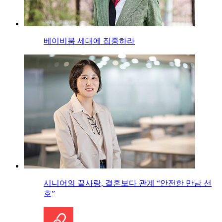
베이비붐 세대에 집중하라
시니어의 끝사랑, 결혼보다 관계 “안전한 만남 선
호”