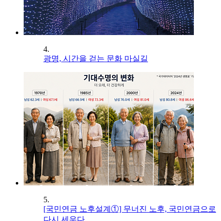
4.
광명, 시간을 걷는 문화 마실길
5.
[국민연금 노후설계①] 무너진 노후, 국민연금으로
다시 세우다