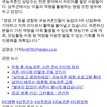
귀농귀촌인 상당수는 전문 분야에서 커리어를 쌓은 사람들이
다. 성주군에서는 이들의 역량을 활용하는 방법 또한 염두에
두고 있었다.
“경영, IT 등을 경험한 귀농귀촌인들이 농업의 6차 산업화에
기여하고 지역 리더로서 활력을 불어넣고 있습니다. 귀촌하신
분들이 가진 역량을 더욱 활용할 수 있도록 재능기부 교육 개
최, 모임활동 지원 등 역량을 마음껏 펼칠 수 있는 기회를 적극
지원해줄 계획입니다.”
김영순 기자
kys0701@etoday.co.kr
관련 뉴스
은퇴 후 귀농귀촌, 사전 준비 단단히 하자
귀촌, 어디에 어떻게 꾸릴 것인가
“살아보고 결정하세요”, 귀농귀촌 체험 프로그램 확대
살면서 배우는 체류형 귀농귀촌 교육
“별생각 없었던 귀촌이 별나게 즐겁습니다”
공급 '최후 카드' 그린벨트⋯관건은
#이병환
#성주군수
#성주참외
#귀농귀촌
#지원정책
김영순 기자의 주요 뉴스