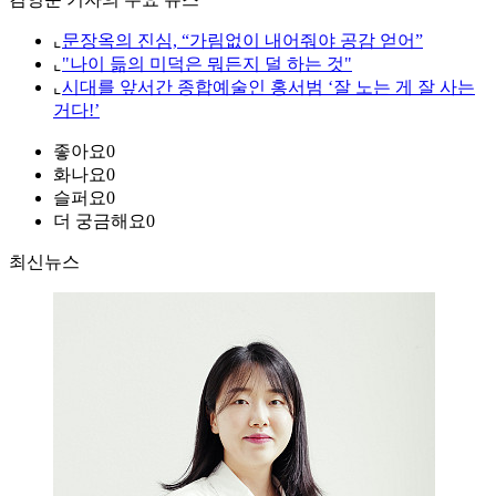
⌞
문장옥의 진심, “가림없이 내어줘야 공감 얻어”
⌞
"나이 듦의 미덕은 뭐든지 덜 하는 것"
⌞
시대를 앞서간 종합예술인 홍서범 ‘잘 노는 게 잘 사는
거다!’
좋아요
0
화나요
0
슬퍼요
0
더 궁금해요
0
최신뉴스