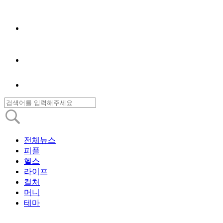
전체뉴스
피플
헬스
라이프
컬처
머니
테마