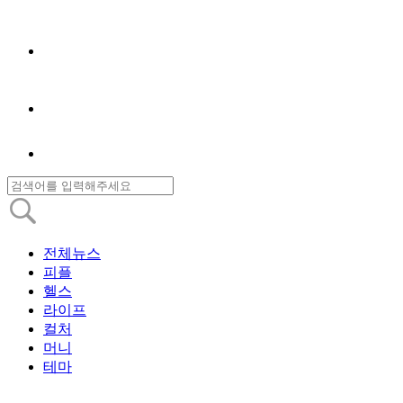
전체뉴스
피플
헬스
라이프
컬처
머니
테마