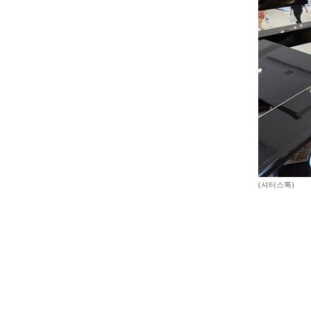
(셔터스톡)