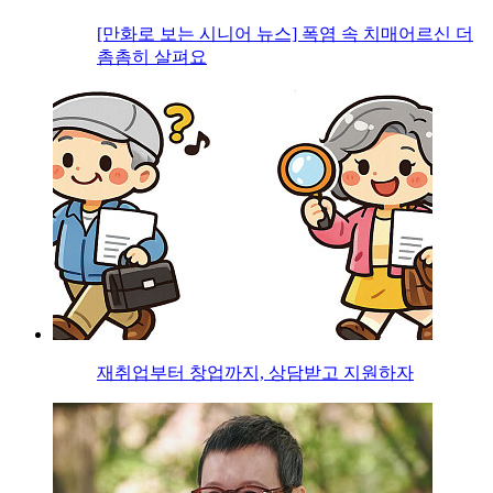
[만화로 보는 시니어 뉴스] 폭염 속 치매어르신 더
촘촘히 살펴요
재취업부터 창업까지, 상담받고 지원하자