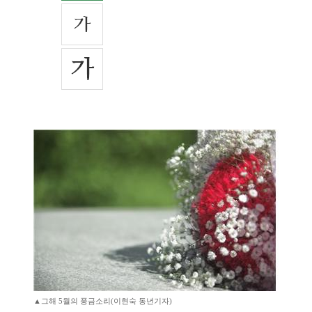
▲그해 5월의 풍금소리(이현숙 동년기자)