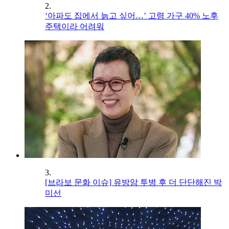
2.
‘아파도 집에서 늙고 싶어…’ 고령 가구 40% 노후
주택이라 어려워
3.
[브라보 문화 이슈] 유방암 투병 후 더 단단해진 박
미선