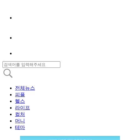
전체뉴스
피플
헬스
라이프
컬처
머니
테마