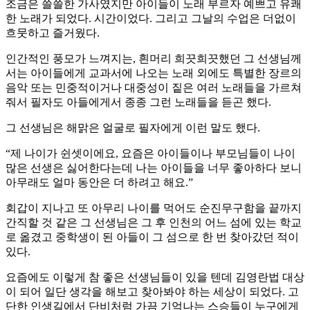
조금은 쓸쓸한 가사였지만 아이들이 노래 부르자 예쁘고 유쾌
한 노래가 되었다. 시간이었다. 그리고 그날의 수업은 더없이
흐뭇하고 즐거웠다.
인간적인 풍모가 느껴지는, 흰머리 희끗희끗했던 그 선생님께
서는 아이들에게 교과서에 나오는 노래 외에도 특별한 장르의
음악 또는 민중적이거나 대중성이 짙은 여러 노래들을 가르쳐
줘서 필자도 아들에게서 종종 그런 노래들을 듣곤 했다.
그 선생님은 해맑은 얼굴로 필자에게 이런 말도 했다.
“제 나이가 쉰셋이에요, 요즘은 아이들이나 부모님들이 나이
많은 선생은 싫어한다는데 나는 아이들을 너무 좋아하다 보니
아무래도 얼마 동안은 더 하려고 해요.”
회갑이 지나고 또 아무리 나이를 먹어도 순진무구함을 끝까지
간직할 것 같은 그 선생님은 그 후 인천의 어느 섬에 있는 학교
로 옮겼고 중학생이 된 아들이 그 섬으로 한 번 찾아갔던 적이
있다.
요즘에도 이렇게 참 좋은 선생님들이 있을 텐데 김영란법 대상
이 되어 일단 생각을 해보고 찾아봐야 하는 세상이 되었다. 고
단한 인생길에서 단비처럼 가끔 기억나는 스승들이 누구에게