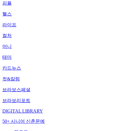
피플
헬스
라이프
컬처
머니
테마
카드뉴스
컷&칼럼
브라보스페셜
브라보리포트
DIGITAL LIBRARY
50+ 시니어 신춘문예