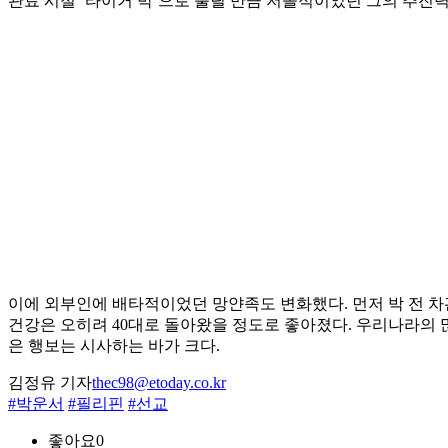
관료 시절 ‘타이거 박’으로 불릴 만큼 저돌적이었던 그의 추진력
이에 외부인에 배타적이었던 망얀족도 변화했다. 먼저 박 전 차관
건강은 오히려 40대로 돌아왔을 정도로 좋아졌다. 우리나라의
은 행보는 시사하는 바가 크다.
김정유 기자
thec98@etoday.co.kr
#박운서
#필리핀
#선교
좋아요
0