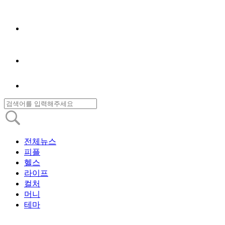
전체뉴스
피플
헬스
라이프
컬처
머니
테마