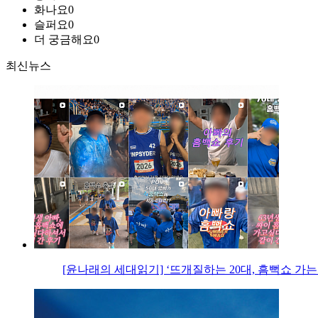
화나요
0
슬퍼요
0
더 궁금해요
0
최신뉴스
[윤나래의 세대읽기] ‘뜨개질하는 20대, 흠뻑쇼 가는