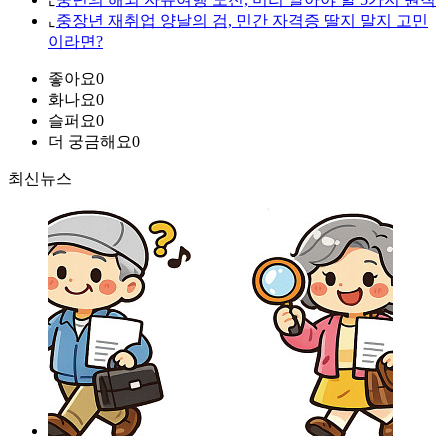
⌞
중장년 재취업 양날의 검, 민간 자격증 딸지 말지 고민
이라면?
좋아요
0
화나요
0
슬퍼요
0
더 궁금해요
0
최신뉴스