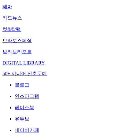
테마
카드뉴스
컷&칼럼
브라보스페셜
브라보리포트
DIGITAL LIBRARY
50+ 시니어 신춘문예
블로그
인스타그램
페이스북
유튜브
네이버카페