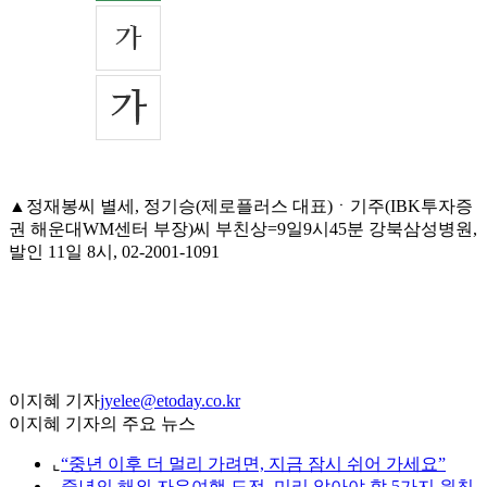
▲정재봉씨 별세, 정기승(제로플러스 대표)ㆍ기주(IBK투자증
권 해운대WM센터 부장)씨 부친상=9일9시45분 강북삼성병원,
발인 11일 8시, 02-2001-1091
이지혜 기자
jyelee@etoday.co.kr
이지혜 기자의 주요 뉴스
⌞
“중년 이후 더 멀리 가려면, 지금 잠시 쉬어 가세요”
⌞
중년의 해외 자유여행 도전, 미리 알아야 할 5가지 원칙