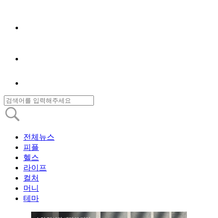
전체뉴스
피플
헬스
라이프
컬처
머니
테마