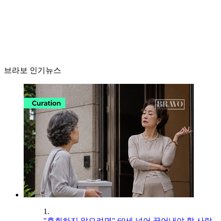
브라보 인기뉴스
1.
"후회하지 않으려면" 60세 넘어 끊어내야 할 사람