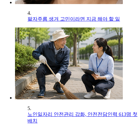
4.
팔자주름 생겨 고민이라면 지금 해야 할 일
5.
노인일자리 안전관리 강화, 안전전담인력 613명 첫
배치