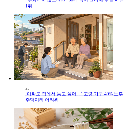
1위
2.
‘아파도 집에서 늙고 싶어…’ 고령 가구 40% 노후
주택이라 어려워