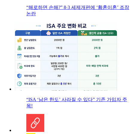
“해로하면 손해?” 8·3 세제개편에 ‘황혼이혼’ 조장
논란
“ISA ‘남은 한도’ 사라질 수 있다” 기존 가입자 주
목!