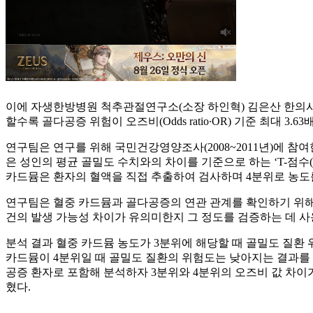
이에 자생한방병원 척추관절연구소(소장 하인혁) 김은산 한의사
할수록 골다공증 위험이 오즈비(Odds ratio∙OR) 기준 최대 3.63배 커
연구팀은 연구를 위해 국민건강영양조사(2008~2011년)에 참
은 성인의 평균 골밀도 수치와의 차이를 기준으로 하는 ‘T-점수(T-score
카드뮴은 환자의 혈액을 직접 추출하여 검사하며 4분위로 농도를
연구팀은 혈중 카드뮴과 골다공증의 연관 관계를 확인하기 위해 다항 로지
건의 발생 가능성 차이가 유의미한지 그 정도를 검증하는 데 사
분석 결과 혈중 카드뮴 농도가 3분위에 해당할 때 골밀도 질환 위험이
카드뮴이 4분위일 때 골밀도 질환의 위험도는 낮아지는 결과를 
공증 환자로 포함해 분석하자 3분위와 4분위의 오즈비 값 차이
혔다.