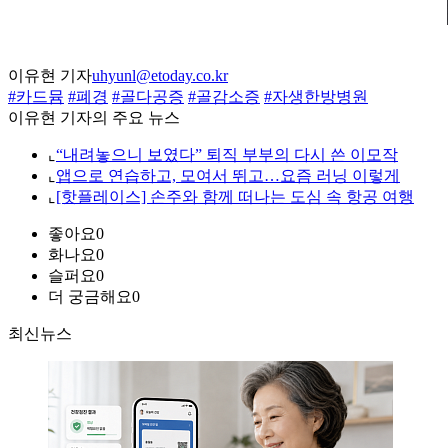
이유현 기자
uhyunl@etoday.co.kr
#카드뮴
#폐경
#골다공증
#골감소증
#자생한방병원
이유현 기자의 주요 뉴스
⌞
“내려놓으니 보였다” 퇴직 부부의 다시 쓴 이모작
⌞
앱으로 연습하고, 모여서 뛰고…요즘 러닝 이렇게
⌞
[핫플레이스] 손주와 함께 떠나는 도심 속 항공 여행
좋아요
0
화나요
0
슬퍼요
0
더 궁금해요
0
최신뉴스