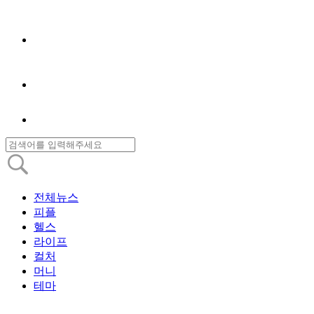
전체뉴스
피플
헬스
라이프
컬처
머니
테마