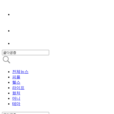
전체뉴스
피플
헬스
라이프
컬처
머니
테마