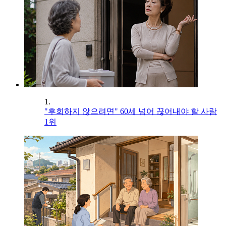
1.
"후회하지 않으려면" 60세 넘어 끊어내야 할 사람
1위