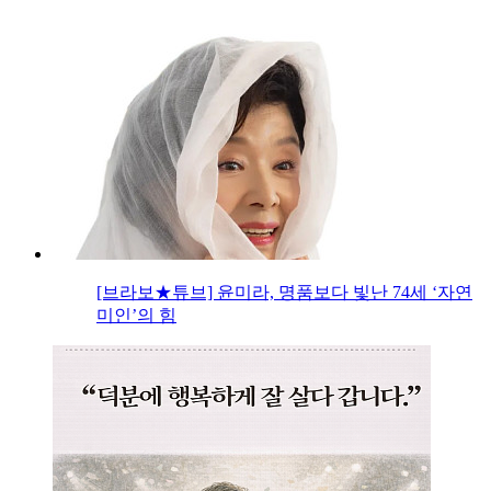
[브라보★튜브] 윤미라, 명품보다 빛난 74세 ‘자연
미인’의 힘