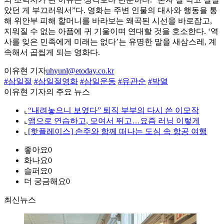
았던 게 부끄러워서”다. 영화는 주변 인물의 대사와 행동을 통
해 위안부 피해 할머니를 바라보는 왜곡된 시선을 바로잡고,
지워질 수 없는 아픔에 귀 기울이며 연대할 것을 호소한다. ‘역
사를 잊은 민족에게 미래는 없다’는 유명한 말을 새삼스레, 계
속해서 곱씹게 되는 영화다.
이유현 기자
uhyunl@etoday.co.kr
#삼일절
#삼일절영화
#삼일운동
#유관순
#박열
이유현 기자의 주요 뉴스
⌞
“내려놓으니 보였다” 퇴직 부부의 다시 쓴 이모작
⌞
앱으로 연습하고, 모여서 뛰고…요즘 러닝 이렇게
⌞
[핫플레이스] 손주와 함께 떠나는 도심 속 항공 여행
좋아요
0
화나요
0
슬퍼요
0
더 궁금해요
0
최신뉴스