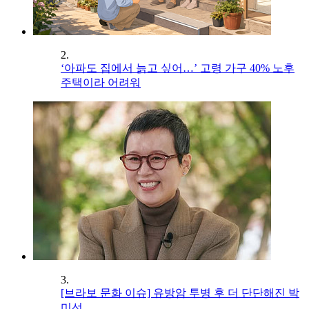
2.
‘아파도 집에서 늙고 싶어…’ 고령 가구 40% 노후
주택이라 어려워
3.
[브라보 문화 이슈] 유방암 투병 후 더 단단해진 박
미선