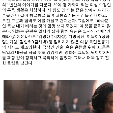
의 1년간의 이야기를 다룬다. 30여 명 가까이 되는 여성 수감인
의 투옥 생활은 처참하다. 세 평도 안 되는 좁은 방에서 다리가
부을까 다 같이 빙글빙글 돌며 고통스러운 시간을 감내하고,
모진 고문과 핍박도 이를 깨물고 견뎌낸다. 그럼에도 “하나뿐
인 목숨 내가 바라는 것에 맘껏 쓰다 죽겠다”며 뜻을 굽히지 않
는다. 영화는 유관순 열사의 삶과 함께 유관순 열사의 선배 ‘권
애라’(김예은), 산모 ‘임명애’(김지성), 다방직원 ‘이옥이’(정하
담), 기생 ‘김향화’(김새벽) 등 알려지지 않은 여성 독립운동가
의 서사도 재조명한다. 극적인 연출, 혹은 흥행을 위해 3.1운동
당일의 내용을 담을 수도 있었지만, 영화는 그날의 뒷이야기만
을 과장 없이 정직하고 묵직하게 담았다. 그래서 더욱 깊고 진
한 울림을 남긴다.