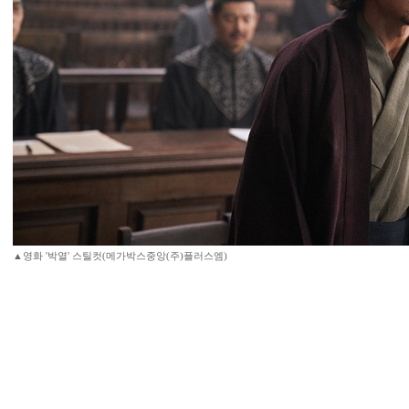
▲영화 '박열' 스틸컷(메가박스중앙(주)플러스엠)