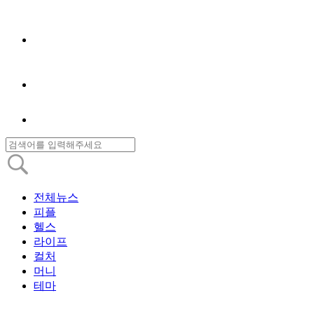
전체뉴스
피플
헬스
라이프
컬처
머니
테마