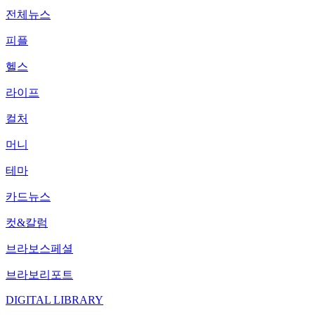
전체뉴스
피플
헬스
라이프
컬처
머니
테마
카드뉴스
컷&칼럼
브라보스페셜
브라보리포트
DIGITAL LIBRARY