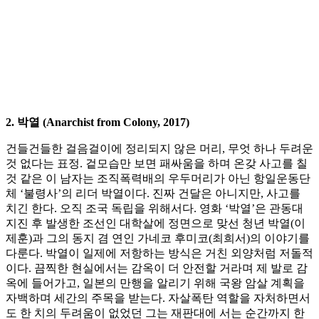
2. 박열 (Anarchist from Colony, 2017)
건들건들한 걸음걸이에 정리되지 않은 머리, 무엇 하나 두려운
것 없다는 표정. 겉모습만 보면 패싸움을 하며 온갖 사고를 칠
것 같은 이 남자는 조직폭력배의 우두머리가 아닌 항일운동단
체 ‘불령사’의 리더 박열이다. 진짜 건달은 아니지만, 사고를
치긴 한다. 오직 조국 독립을 위해서다. 영화 ‘박열’은 관동대
지진 후 발생한 조선인 대학살에 정면으로 맞선 청년 박열(이
제훈)과 그의 동지 겸 연인 가네코 후미코(최희서)의 이야기를
다룬다. 박열이 일제에 저항하는 방식은 거친 외양처럼 저돌적
이다. 끔찍한 현실에서는 감옥이 더 안전할 거라며 제 발로 감
옥에 들어가고, 일본의 만행을 알리기 위해 국왕 암살 계획을
자백하며 세간의 주목을 받는다. 자살폭탄 역할을 자처하면서
도 한 치의 두려움이 없었던 그는 재판대에 서는 순간까지 한