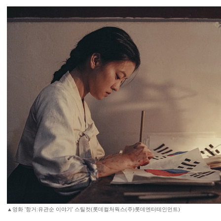
▲영화 '항거:유관순 이야기' 스틸컷(롯데컬처웍스(주)롯데엔터테인먼트)