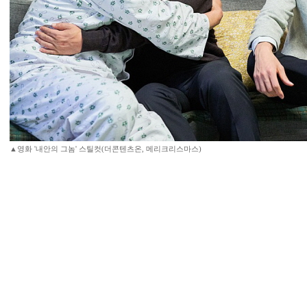
▲영화 '내안의 그놈' 스틸컷(더콘텐츠온, 메리크리스마스)