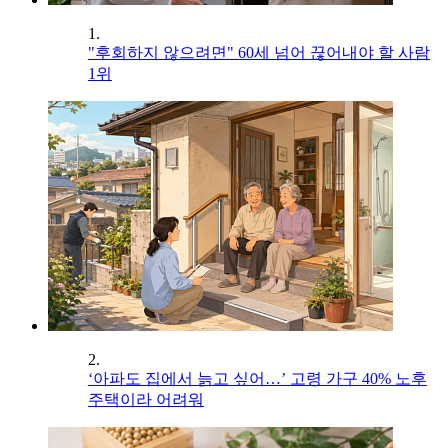
1.
"후회하지 않으려면" 60세 넘어 끊어내야 할 사람
1위
2.
‘아파도 집에서 늙고 싶어…’ 고령 가구 40% 노후
주택이라 어려워