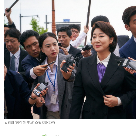
▲영화 '정직한 후보' 스틸컷(NEW)