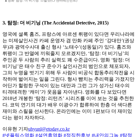
▲영화 '탐정: 더 비기닝' 스틸컷(CJ 엔터테인먼트)
3. 탐정: 더 비기닝 (The Accidental Detective, 2015)
영국에 셜록 홈즈, 프랑스에 아르센 뤼팽이 있다면 우리나라에
는 미제살인사건 카페 운영자 겸 만화 카페 주인 ‘강대만’(권상
우)과 광역수사대 출신 형사 ‘노태수’(성동일)가 있다. 홈즈와
뤼팽이 그 반열에 끼워줄지 모르겠지만, ‘탐정: 더 비기닝’의
주인공 두 사람의 추리 실력도 꽤 수준급이다. 영화 ‘탐정: 더
비기닝’은 태수 친구 준수가 살인사건의 범인으로 체포되자,
그의 누명을 벗기기 위해 두 사람이 비공식 합동추리작전을 시
작하며 벌어지는 일을 그린다. 형사 뺨치는 추리력을 가졌지만
어딘가 헐렁한 구석이 있는 대만과 그런 그가 성가신 태수의
티격태격한 ‘캐미’가 웃음을 자아낸다. 영화를 다 보았다면
2018년 개봉한 ‘탐정: 리턴즈’ 시리즈를 이어 보는 것을 추천한
다. 코믹 연기의 대가 배우 이광수가 합류하여 한층 더 색다른
재미와 스릴을 선사한다. 온라인에는 이미 1편보다 더 재미있
다는 평이 자자하다.
이유현 기자
uhyunl@etoday.co.kr
#넷플릭스영화
#설연휴영화
#정직한후보
#내안의그놈
#탐정