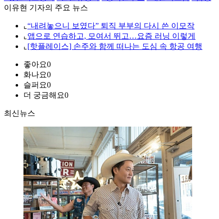
이유현 기자의 주요 뉴스
⌞
“내려놓으니 보였다” 퇴직 부부의 다시 쓴 이모작
⌞
앱으로 연습하고, 모여서 뛰고…요즘 러닝 이렇게
⌞
[핫플레이스] 손주와 함께 떠나는 도심 속 항공 여행
좋아요
0
화나요
0
슬퍼요
0
더 궁금해요
0
최신뉴스