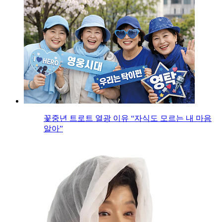
꽃중년 트로트 열광 이유 “자식도 모르는 내 마음
알아”