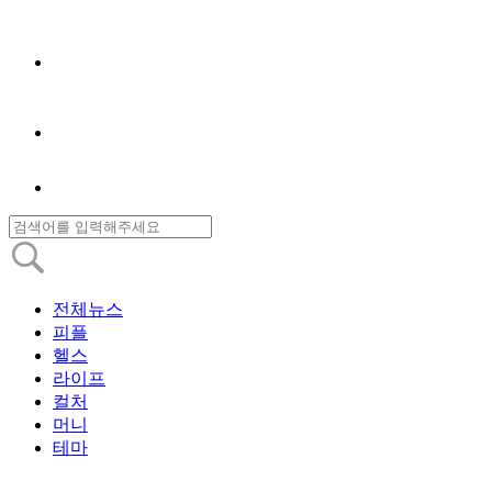
전체뉴스
피플
헬스
라이프
컬처
머니
테마