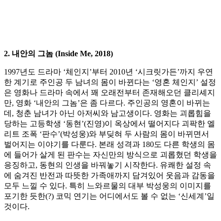
2. 내안의 그놈 (Inside Me, 2018)
1997년도 드라마 ‘체인지’부터 2010년 ‘시크릿가든’까지 우연
한 계기로 주인공 두 남녀의 몸이 바뀐다는 ‘영혼 체인지’ 설정
은 영화나 드라마 속에서 꽤 오래전부터 존재해오던 클리셰지
만, 영화 ‘내안의 그놈’은 좀 다르다. 주인공의 영혼이 바뀌는
데, 청춘 남녀가 아닌 아저씨와 남고생이다. 영화는 괴롭힘을
당하는 고등학생 ‘동현’(진영)이 옥상에서 떨어지다 괴팍한 엘
리트 조폭 ‘판수’(박성웅)와 부딪혀 두 사람의 몸이 바뀌면서
벌어지는 이야기를 다룬다. 본래 성격과 180도 다른 학생의 몸
에 들어가 살게 된 판수는 자신만의 방식으로 괴롭혔던 학생을
응징하고, 동현의 인생을 바꿔놓기 시작한다. 유쾌한 설정 속
에 숨겨진 반전과 따뜻한 가족애까지 담겨있어 웃음과 감동을
모두 느낄 수 있다. 특히 느와르물의 대부 박성웅의 이미지를
포기한 듯한(?) 코믹 연기는 어디에서도 볼 수 없는 ‘신세계’일
것이다.