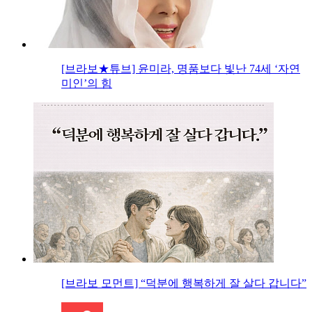
[브라보★튜브] 윤미라, 명품보다 빛난 74세 ‘자연
미인’의 힘
[브라보 모먼트] “덕분에 행복하게 잘 살다 갑니다”