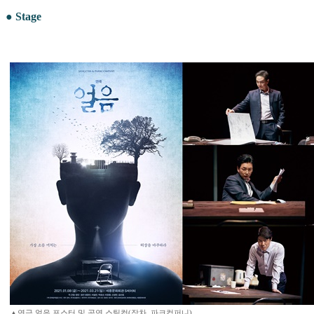
● Stage
▲연극 얼음 포스터 및 공연 스틸컷(장차, 파크컴퍼니)