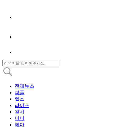
전체뉴스
피플
헬스
라이프
컬처
머니
테마