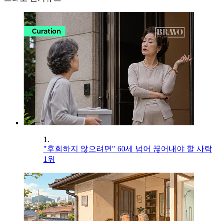
1.
"후회하지 않으려면" 60세 넘어 끊어내야 할 사람
1위