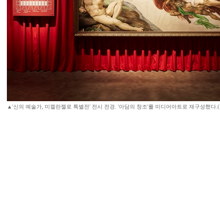
▲'신의 예술가, 미켈란젤로 특별전' 전시 전경. '아담의 창조'를 미디어아트로 재구성했다.