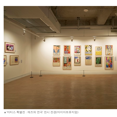
▲'마티스 특별전 : 재즈와 연극' 전시 전경(마이아트뮤지엄)