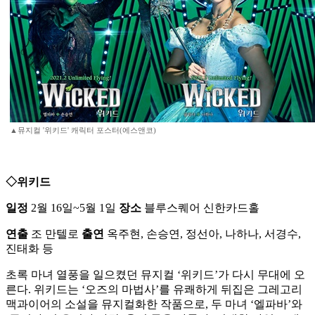
▲뮤지컬 '위키드' 캐릭터 포스터(에스앤코)
◇위키드
일정
2월 16일~5월 1일
장소
블루스퀘어 신한카드홀
연출
조 만텔로
출연
옥주현, 손승연, 정선아, 나하나, 서경수,
진태화 등
초록 마녀 열풍을 일으켰던 뮤지컬 ‘위키드’가 다시 무대에 오
른다. 위키드는 ‘오즈의 마법사’를 유쾌하게 뒤집은 그레고리
맥과이어의 소설을 뮤지컬화한 작품으로, 두 마녀 ‘엘파바’와