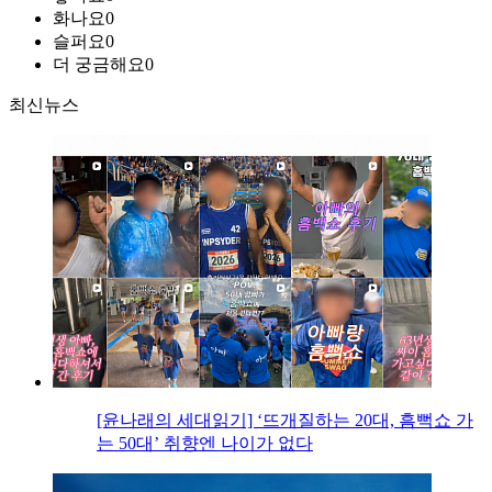
화나요
0
슬퍼요
0
더 궁금해요
0
최신뉴스
[윤나래의 세대읽기] ‘뜨개질하는 20대, 흠뻑쇼 가
는 50대’ 취향엔 나이가 없다