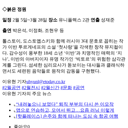
◇붉은 정원
일정
2월 5일~3월 28일
장소
유니플렉스 2관
연출
성재준
출연
박은석, 이정화, 조현우 등
톨스토이, 도스토옙스키와 함께 러시아 3대 문호로 꼽히는 작
가 이반 투르게네프의 소설 ‘첫사랑’을 각색한 창작 뮤지컬이
다. 감수성이 풍부한 18세 소년 ‘이반’과 치명적인 매력의 ‘지
나’, 이반의 아버지이자 유명 작가인 ‘빅토르’의 위험한 삼각관
계를 그린다. 섬세한 심리묘사가 돋보이는 대사들과 클래식하
면서도 세련된 음악들로 원작의 감동을 구현했다.
이유현 기자
uhyunl@etoday.co.kr
#2월공연
#2월전시
#2월신간
#문화
#공연
이유현 기자의 주요 뉴스
⌞
“내려놓으니 보였다” 퇴직 부부의 다시 쓴 이모작
⌞
앱으로 연습하고, 모여서 뛰고…요즘 러닝 이렇게
⌞
[핫플레이스] 손주와 함께 떠나는 도심 속 항공 여행
좋아요
0