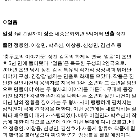
◇얼음
일정
3월 21일까지
장소
세종문화회관 S씨어터
연출
장진
출연
정웅인, 이철민, 박호산, 이창용, 신성민, 김선호 등
‘충무로의 이야기꾼’ 장진 감독의 화제작 연극 ‘얼음’이 초연
후 5년 만에 돌아왔다. ‘얼음’은 독특한 구성의 2인극으로,
2016년 초연 당시 장진 감독 특유의 작가적 상상력과 뛰어난
이야기 구성, 긴장감 넘치는 연출로 화제를 모았다. 작품은 잔
인한 살인사건의 용의자로 지목된 18세 소년과 그 소년을 범인
으로 만들어야 하는 두 형사의 이야기를 다룬다. 무대에 등장
하진 않지만 강렬한 존재감을 나타내는 소년과 살인 사건이 일
어난 날의 정황을 짚어가는 두 형사 사이 팽팽하게 펼쳐지는
심리전이 극에 긴장감을 더한다. 이번 공연에는 내로라하는 실
력파 배우들이 대거 캐스팅되었다. 배우 이철민과 박호산이 작
품에 대한 애정으로 초연에 이어 이번 무대에 다시 오르고, 배
우 정웅인, 이창용, 신성민, 김선호가 새롭게 합류해 작품에 힘
과 활력을 불어넣으며 짜릿한 연기 앙상블을 펼칠 예정이다.