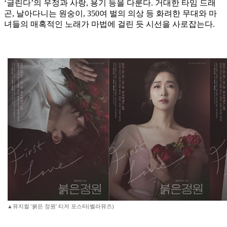
‘글린다’의 우정과 사랑, 용기 등을 다룬다. 거대한 타임 드래
곤, 날아다니는 원숭이, 350여 벌의 의상 등 화려한 무대와 마
녀들의 매혹적인 노래가 마법에 걸린 듯 시선을 사로잡는다.
▲뮤지컬 '붉은 정원' 티저 포스터(벨라뮤즈)