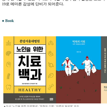
19로 메마른 감성에 단비가 되어준다.
● Book
▲도서 '노인을 위한 치료백과', '억척의 기원', '어른의 말공부' 표지