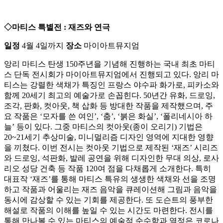
◇마티스 특별전 : 재즈와 연극
일정
4월 4일까지
장소
마이아트뮤지엄
앙리 마티스 탄생 150주년을 기념해 진행하는 국내 최초 마티
스 단독 전시회가 마이아트뮤지엄에서 진행되고 있다. 앙리 마
티스는 강렬한 색채가 특징인 프랑스 야수파 화가로, 피카소와
함께 20세기 최고의 예술가로 손꼽힌다. 50년간 유화, 드로잉,
조각, 판화, 컷아웃, 책 삽화 등 방대한 작품을 제작했으며, 주
요 작품은 ‘모자를 쓴 여인’, ‘춤’, ‘붉은 화실’, ‘폴리네시아 하
늘’ 등이 있다. 그중 마티스의 컷아웃(종이 오리기) 기법은
20~21세기 추상미술, 미니멀리즘 디자인 영역에 지대한 영향
을 끼쳤다. 이번 전시는 컷아웃 기법으로 제작된 ‘재즈’ 시리즈
와 드로잉, 석판화, 발레 공연을 위해 디자인한 무대 의상, 로사
리오 성당 건축 등 작품 120여 점을 다채롭게 소개한다. 특히
대표작 ‘재즈’를 통해 마티스 특유의 생생한 색채와 선을 조명
하고 작품과 어울리는 재즈 음악을 큐레이션해 그림과 음악을
동시에 감상할 수 있는 기회를 제공한다. 또 도슨트의 풍부한
해설로 작품의 이해를 높일 수 있는 시간도 마련한다. 전시를
통해 만나볼 수 있는 마티스의 예술적 순수함과 열정은 코로나