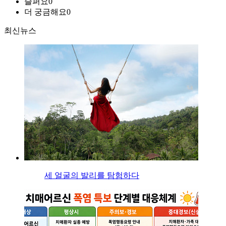
슬퍼요
0
더 궁금해요
0
최신뉴스
세 얼굴의 발리를 탐험하다