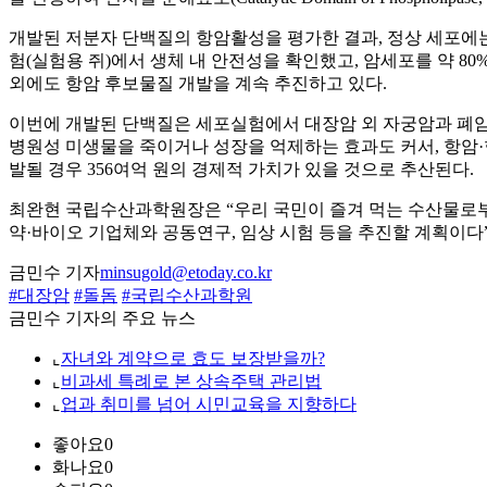
개발된 저분자 단백질의 항암활성을 평가한 결과, 정상 세포에
험(실험용 쥐)에서 생체 내 안전성을 확인했고, 암세포를 약 8
외에도 항암 후보물질 개발을 계속 추진하고 있다.
이번에 개발된 단백질은 세포실험에서 대장암 외 자궁암과 폐암
병원성 미생물을 죽이거나 성장을 억제하는 효과도 커서, 항암
발될 경우 356여억 원의 경제적 가치가 있을 것으로 추산된다.
최완현 국립수산과학원장은 “우리 국민이 즐겨 먹는 수산물로부
약·바이오 기업체와 공동연구, 임상 시험 등을 추진할 계획이다
금민수 기자
minsugold@etoday.co.kr
#대장암
#돌돔
#국립수산과학원
금민수 기자의 주요 뉴스
⌞
자녀와 계약으로 효도 보장받을까?
⌞
비과세 특례로 본 상속주택 관리법
⌞
업과 취미를 넘어 시민교육을 지향하다
좋아요
0
화나요
0