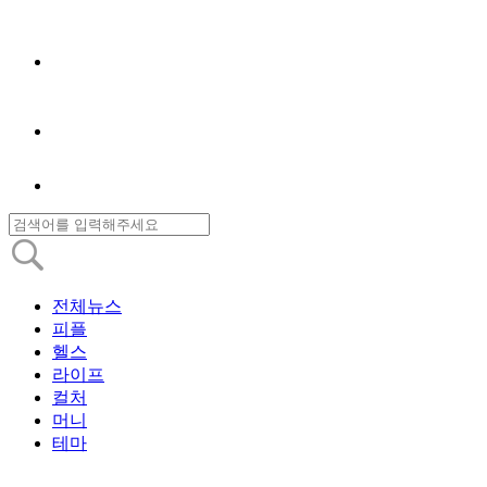
전체뉴스
피플
헬스
라이프
컬처
머니
테마