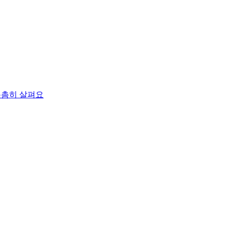
촘촘히 살펴요