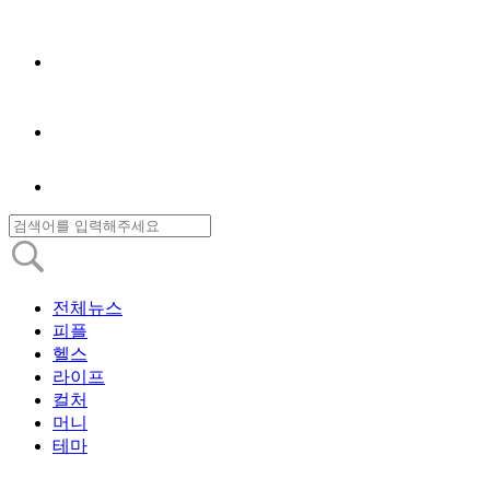
전체뉴스
피플
헬스
라이프
컬처
머니
테마