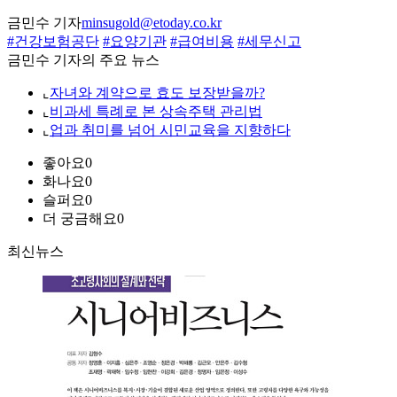
금민수 기자
minsugold@etoday.co.kr
#건강보험공단
#요양기관
#급여비용
#세무신고
금민수 기자의 주요 뉴스
⌞
자녀와 계약으로 효도 보장받을까?
⌞
비과세 특례로 본 상속주택 관리법
⌞
업과 취미를 넘어 시민교육을 지향하다
좋아요
0
화나요
0
슬퍼요
0
더 궁금해요
0
최신뉴스