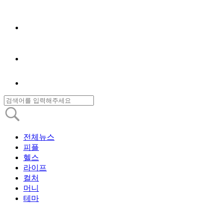
전체뉴스
피플
헬스
라이프
컬처
머니
테마