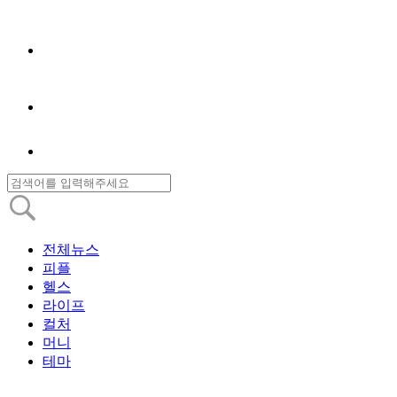
전체뉴스
피플
헬스
라이프
컬처
머니
테마