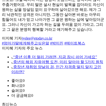
주춤거렸어요. 우리 딸은 설사 현실이 발목을 잡더라도 자신이
원하는 삶을 망설임 없이 요구하며 살아갔으면 해요. 제가 그
리 낙관적인 성격은 아니지만, 그동안 살아본 바로는 아무리
힘들어도 내가 믿고 나아가면 그 끝은 원하는 삶에 닿아있더군
요. 그러니 자신이 가고자 하는 길을 두려움 없이 가라고, 그리
고 그 끝은 분명히 행복할 거라고 얘기해주고 싶습니다.
이지혜 기자
jyelee@etoday.co.kr
#엄마가딸에게해주고싶은말
#박미진
#메이트북스
이지혜 기자의 주요 뉴스
⌞
“중년 이후 더 멀리 가려면, 지금 잠시 쉬어 가세요”
⌞
중년의 해외 자유여행 도전, 미리 알아야 할 5가지 원칙
⌞
중장년 재취업 양날의 검, 민간 자격증 딸지 말지 고민
이라면?
좋아요
0
화나요
0
슬퍼요
0
더 궁금해요
0
최신뉴스