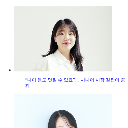
“나이 듦도 멋질 수 있죠”… 시니어 시장 길잡이 꿈
꿔