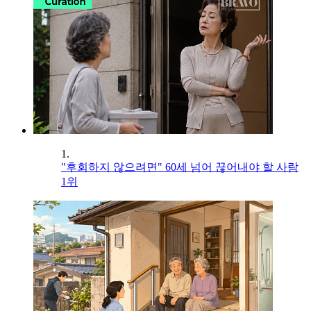
1.
"후회하지 않으려면" 60세 넘어 끊어내야 할 사람
1위