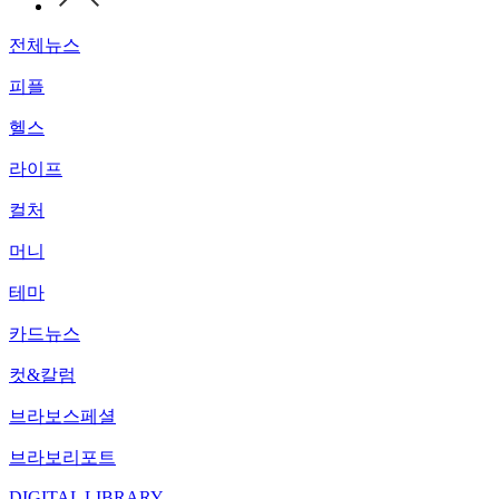
전체뉴스
피플
헬스
라이프
컬처
머니
테마
카드뉴스
컷&칼럼
브라보스페셜
브라보리포트
DIGITAL LIBRARY