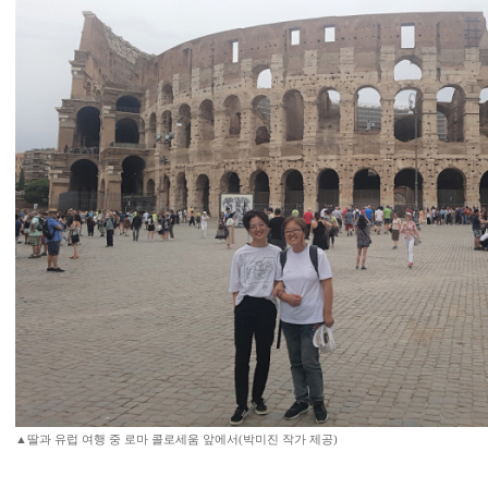
▲딸과 유럽 여행 중 로마 콜로세움 앞에서(박미진 작가 제공)