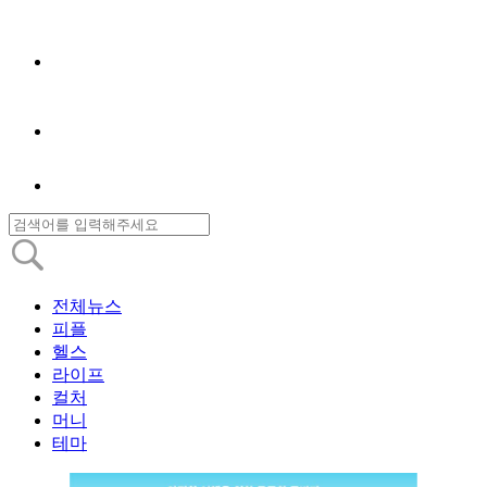
전체뉴스
피플
헬스
라이프
컬처
머니
테마