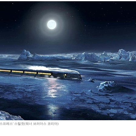
익스프레스' 스틸컷(워너 브러더스 코리아)