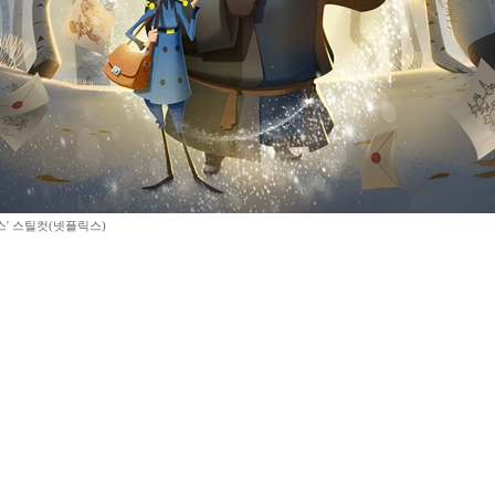
스' 스틸컷(넷플릭스)