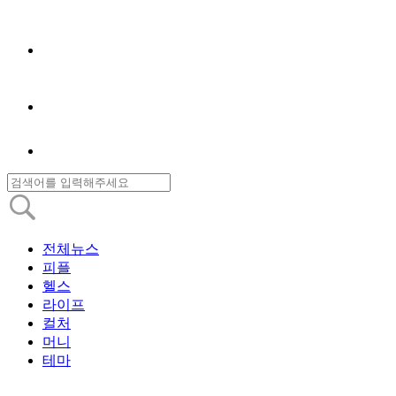
전체뉴스
피플
헬스
라이프
컬처
머니
테마