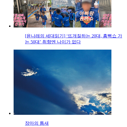
[윤나래의 세대읽기] ‘뜨개질하는 20대, 흠뻑쇼 가
는 50대’ 취향엔 나이가 없다
장마의 틈새