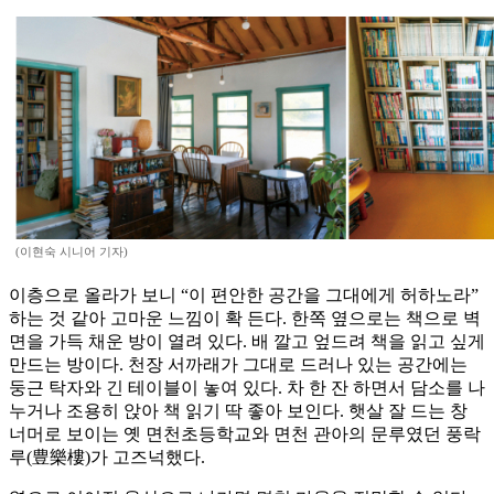
(이현숙 시니어 기자)
이층으로 올라가 보니 “이 편안한 공간을 그대에게 허하노라”
하는 것 같아 고마운 느낌이 확 든다. 한쪽 옆으로는 책으로 벽
면을 가득 채운 방이 열려 있다. 배 깔고 엎드려 책을 읽고 싶게
만드는 방이다. 천장 서까래가 그대로 드러나 있는 공간에는
둥근 탁자와 긴 테이블이 놓여 있다. 차 한 잔 하면서 담소를 나
누거나 조용히 앉아 책 읽기 딱 좋아 보인다. 햇살 잘 드는 창
너머로 보이는 옛 면천초등학교와 면천 관아의 문루였던 풍락
루(豊樂樓)가 고즈넉했다.