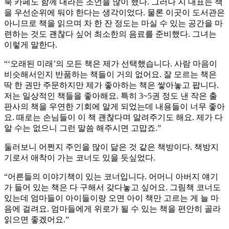
북 카페도 함께 내라는 조언을 많이 했다. 그러나 지 대표는 책
을 우선순위에 둬야 한다는 생각이었다. 물론 이곳이 도서관은
아니므로 책을 읽으며 차 한 잔 정도는 마실 수 있는 공간을 마
련하는 것도 괜찮다 싶어 최소한의 음료를 준비했다. 그녀는
이렇게 말한다.
“‘오래된 미래’의 모든 책은 제가 선택했습니다. 사람 마음이
비슷해서인지 반품하는 책들이 거의 없어요. 잘 모르는 책은
딱 한 권만 주문하지만 제가 좋아하는 책은 쌓아놓고 팝니다.
저는 일상적인 책들을 좋아해요. 특히 3~5권 정도 낸 작은 출
판사의 책을 우연한 기회에 알게 되었는데 내용들이 너무 좋아
요. 때로는 손님들이 이 책 괜찮다며 알려주기도 해요. 제가 다
알 수는 없으니 그런 말씀 해주시면 고맙죠.”
둘러보니 어쩐지 주인을 많이 닮은 것 같은 책방이다. 책방지
기로서 애착이 가는 코너도 있을 듯싶었다.
“어른들의 이야기책이 있는 코너입니다. 어머니 아버지 얘기
가 들어 있는 책은 다 구해서 갖다놓고 싶어요. 그림책 코너도
있는데 엄마들이 아이들이랑 오면 아이 책만 고르는 게 늘 마
음에 걸려요. 엄마들에게 위로가 될 수 있는 책을 편안히 골라
읽으면 좋겠어요.”