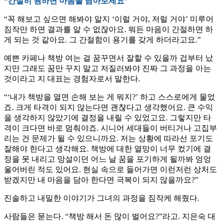
“간절히 원하면 마음을 담아보세요”
“꼭 해보고 싶으면 해봐야 알지 ‘이럴 거야, 저럴 거야’ 미루어
짐작만 하면 결과를 알 수 없잖아요. 뭐든 마음이 간절하면 하
게 되는 것 같아요. 그 간절함이 용기를 갖게 하더라고요.”
예쁜 카페나 책방 여는 걸 꿈꾸면서 잘할 수 있을까 겁부터 났
지만 그래도 꿈만 꾸지 말고 저질러봐야 진짜 그 과정을 아는
것이라고 지 대표는 경험자로서 말한다.
“‘내가 책방을 열면 손해 보는 게 뭐지?’ 하고 스스로에게 물었
죠. 크게 타격이 되지 않는다면 괜찮다고 생각했어요. 큰 수익
을 생각하지 않았기에 결정을 내릴 수 있었고요. 그렇지만 타
격이 크다면 바로 멈춰야죠. 시니어 세대들이 버티거나 고집부
리는 건 문제가 될 수 있으니까요. 저는 상황에 따라선 포기도
잘해야 한다고 생각해요. 책방에 대한 열망이 너무 컸기에 결
정을 못 내리고 망설이던 어느 날 꿈을 포기하게 될까봐 엉엉
울어버린 적도 있어요. 현실 속으로 들어가면 이런저런 상처도
받겠지만 내 마음을 담아 한다면 극복이 되지 않을까요?”
진솔하고 내밀한 이야기가 그녀의 과정을 짐작케 해줬다.
사람들은 묻는다. “책방 해서 돈 많이 벌어요?”라고. 지은숙 대