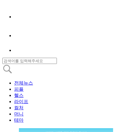
전체뉴스
피플
헬스
라이프
컬처
머니
테마