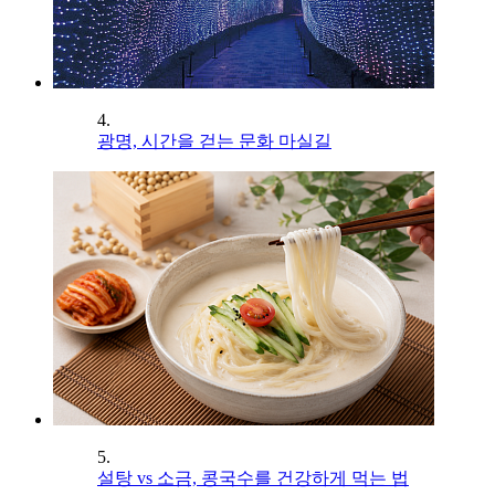
4.
광명, 시간을 걷는 문화 마실길
5.
설탕 vs 소금, 콩국수를 건강하게 먹는 법