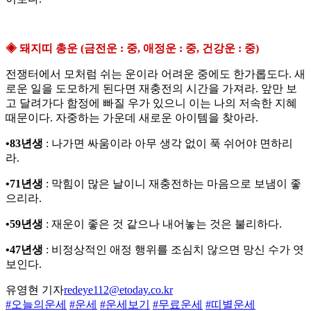
◈ 돼지띠 총운 (금전운 : 중, 애정운 : 중, 건강운 : 중)
전쟁터에서 모처럼 쉬는 운이라 어려운 중에도 한가롭도다. 새
로운 일을 도모하게 된다면 재충전의 시간을 가져라. 앞만 보
고 달려가다 함정에 빠질 우가 있으니 이는 나의 저속한 지혜
때문이다. 자중하는 가운데 새로운 아이템을 찾아라.
•83년생
: 나가면 싸움이라 아무 생각 없이 푹 쉬어야 면하리
라.
•71년생
: 막힘이 많은 날이니 재충전하는 마음으로 보냄이 좋
으리라.
•59년생
: 재운이 좋은 것 같으나 내어놓는 것은 불리하다.
•47년생
: 비정상적인 애정 행위를 조심치 않으면 망신 수가 엿
보인다.
유영현 기자
redeye112@etoday.co.kr
#오늘의운세
#운세
#운세보기
#무료운세
#띠별운세