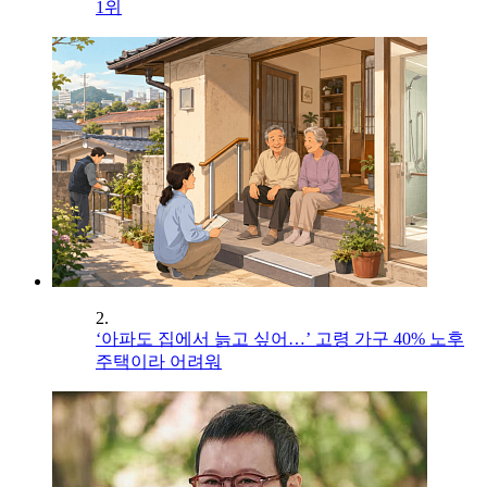
1위
2.
‘아파도 집에서 늙고 싶어…’ 고령 가구 40% 노후
주택이라 어려워