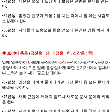
•74년생
: 재운은 좋으나 도장이나 보증은 곤란한 문제를 만든
다.
•62년생
: 믿었던 친구가 뒤통수를 치는 격이니 잘 아는 사람도
조심해야 한다.
•50년생
: 자식들의 도움으로 힘을 얻으니 본인은 망동 하지 마
라.
◈ 토끼띠 총운 (금전운 : 상, 애정운 : 하, 건강운 : 중)
일에 열중하여 바쁘게 움직이면 걱정 근심이 사라진다. 운기가
불량하다 하여 모든 일에 불성실하게 되면 운기가 더욱 침체하
니 노력하는 자세가 필요한 괘이다.
•87년생
: 열성을 다하여 풀어나가면 애정 문제 등 모든 문제가
해결될 것이다.
•75년생
: 재의 근원이 깨어져 힘드나 새로운 문서 운이라 취직
은 된다.
•63년생
: 귀인이 움직이는 상이라 도울 자가 나를 찾으니 일마