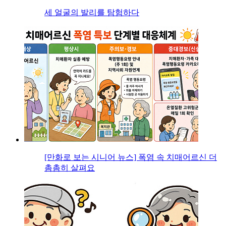
세 얼굴의 발리를 탐험하다
[만화로 보는 시니어 뉴스] 폭염 속 치매어르신 더
촘촘히 살펴요