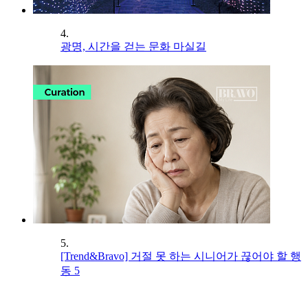
4.
광명, 시간을 걷는 문화 마실길
5.
[Trend&Bravo] 거절 못 하는 시니어가 끊어야 할 행
동 5