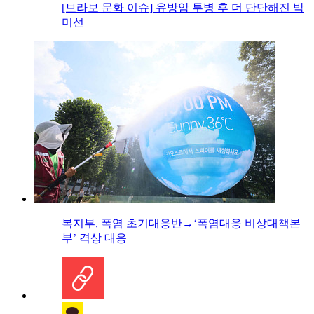
[브라보 문화 이슈] 유방암 투병 후 더 단단해진 박
미선
복지부, 폭염 초기대응반→‘폭염대응 비상대책본
부’ 격상 대응