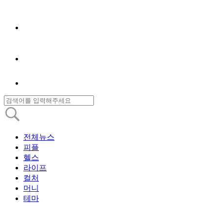
전체뉴스
피플
헬스
라이프
컬처
머니
테마