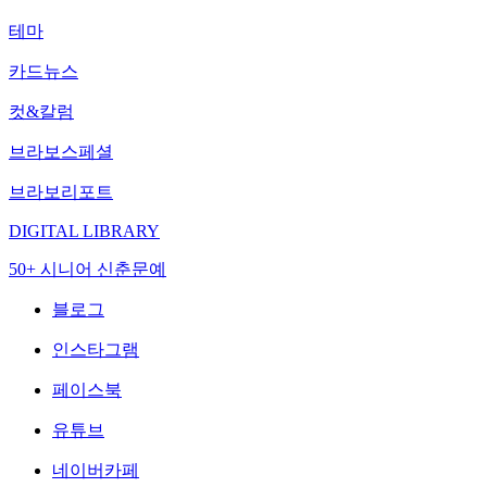
테마
카드뉴스
컷&칼럼
브라보스페셜
브라보리포트
DIGITAL LIBRARY
50+ 시니어 신춘문예
블로그
인스타그램
페이스북
유튜브
네이버카페