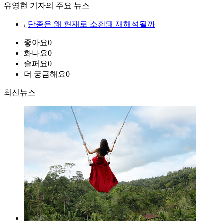
유영현 기자의 주요 뉴스
⌞
단종은 왜 현재로 소환돼 재해석될까
좋아요
0
화나요
0
슬퍼요
0
더 궁금해요
0
최신뉴스