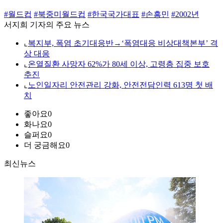
#월드컵
#북중미월드컵
#한국국가대표
#손흥민
#2002년
서지희 기자의 주요 뉴스
⌞
복지부, 폭염 초기대응반→‘폭염대응 비상대책본부’ 격
상 대응
⌞
온열질환 사망자 62%가 80세 이상, 고령층 집중 보호
추진
⌞
노인일자리 안전관리 강화, 안전전담인력 613명 첫 배
치
좋아요
0
화나요
0
슬퍼요
0
더 궁금해요
0
최신뉴스