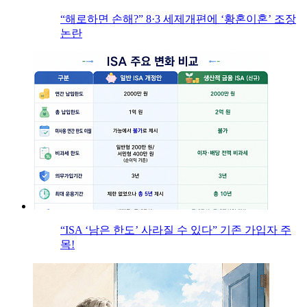
“해로하면 손해?” 8·3 세제개편에 ‘황혼이혼’ 조장
논란
“ISA ‘남은 한도’ 사라질 수 있다” 기존 가입자 주
목!