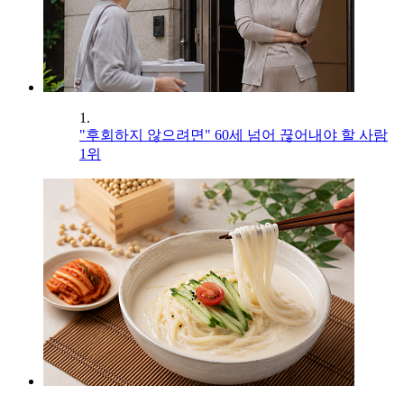
1.
"후회하지 않으려면" 60세 넘어 끊어내야 할 사람
1위