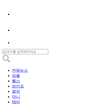
전체뉴스
피플
헬스
라이프
컬처
머니
테마