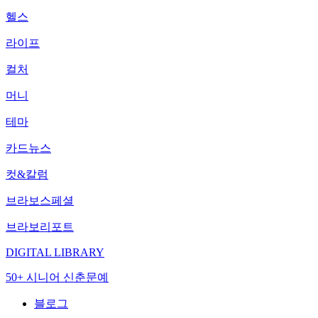
헬스
라이프
컬처
머니
테마
카드뉴스
컷&칼럼
브라보스페셜
브라보리포트
DIGITAL LIBRARY
50+ 시니어 신춘문예
블로그