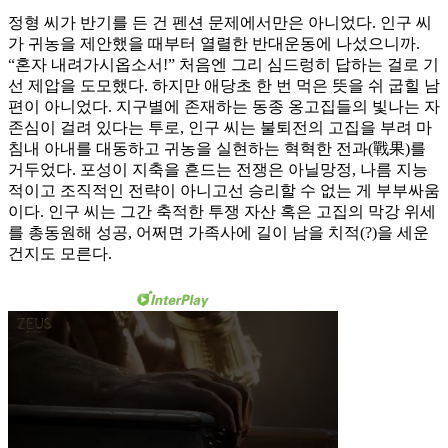
정형 씨가 반기를 든 건 펜션 문제에서만은 아니었다. 인구 씨
가 귀농을 제안했을 때부터 열렬한 반대운동에 나섰으니까.
“혼자 내려가시옵소서!” 처음엔 그리 심드렁히 답하는 걸로 기
선 제압을 도모했다. 하지만 애당초 한 번 먹은 뜻을 쉬 굽힐 남
편이 아니었다. 지구별에 존재하는 동종 옹고집들의 빛나는 자
존심이 걸려 있다는 투로, 인구 씨는 불퇴전의 고집을 부려 마
침내 아내를 대동하고 귀농을 실현하는 혁혁한 전과(戰果)를
거두었다. 포성이 지축을 흔드는 전쟁은 아닐망정, 나름 지능
적이고 조직적인 전략이 아니고선 승리할 수 없는 게 부부싸움
이다. 인구 씨는 그간 축적한 투쟁 자산 혹은 고집의 막강 위세
를 총동원해 성공, 어쩌면 가족사에 길이 남을 치적(?)을 세운
건지도 모른다.