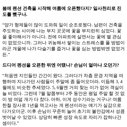
봄에 펜션 건축을 시작해 여름에 오픈했다지? 일사천리로 진
도를 뺐구나.
“양가 형제들이 많이 도와줘 일이 순조로웠다. 남편이 건축을
주도하는 사이에 나는 부지 곳곳에 꽃을 부지런히 심었다. 꽃
을 좋아해서가 아니다. 전에 아파트에 살면서는 꽃에 별 관심
이 없었으니까. 그러나 귀농해서 쌓이는 스트레스를 풀 방법이
라곤 개울에 나가 다슬기를 줍거나 꽃을 심는 방법밖엔 없었거
든.”
드디어 펜션을 오픈한 뒤엔 어땠나? 손님이 얼마나 오던가?
“처음엔 지인들만 간간이 왔다. 그러다가 차츰 문경 지역을 여
행하며 지나가던 사람들이 주말에 좀 들어오더라. 이듬해 3, 4
월에도 비슷한 추세였다. 5, 6월엔 거의 찾는 이가 없어 객실이
늘 비었다. 그런데 7월 말쯤부터 2주 동안은 평일 주말 할 것 없
이 방 여덟 개가 다 찼다. 아하, 이게 성수기라는 거구나! 여름
한철 장사로 1년을 먹고사는 게 펜션이라는 얘기가 실감으로
다가오더군. 이후 손님이 꾸준히 늘어 초기의 불안감에서 성큼
벗어날 수 있었다. 상당히 빠른 성장 속도로 자리가 잡혀나간
셈이다.”