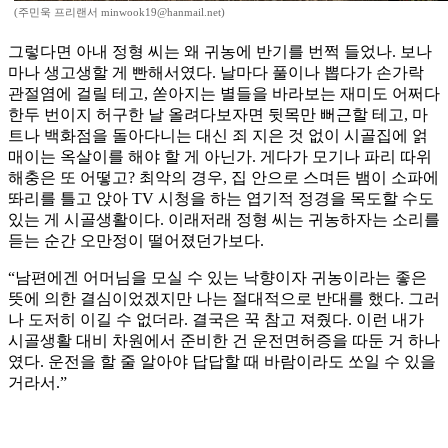
(주민욱 프리랜서 minwook19@hanmail.net)
그렇다면 아내 정형 씨는 왜 귀농에 반기를 번쩍 들었나. 보나
마나 생고생할 게 빤해서였다. 날마다 풀이나 뽑다가 손가락
관절염에 걸릴 테고, 쏟아지는 별들을 바라보는 재미도 어쩌다
한두 번이지 허구한 날 올려다보자면 뒷목만 뻐근할 테고, 마
트나 백화점을 돌아다니는 대신 죄 지은 것 없이 시골집에 얽
매이는 옥살이를 해야 할 게 아닌가. 게다가 모기나 파리 따위
해충은 또 어떻고? 최악의 경우, 집 안으로 스며든 뱀이 소파에
똬리를 틀고 앉아 TV 시청을 하는 엽기적 정경을 목도할 수도
있는 게 시골생활이다. 이래저래 정형 씨는 귀농하자는 소리를
듣는 순간 오만정이 떨어졌던가보다.
“남편에겐 어머님을 모실 수 있는 낙향이자 귀농이라는 좋은
뜻에 의한 결심이었겠지만 나는 절대적으로 반대를 했다. 그러
나 도저히 이길 수 없더라. 결국은 꾹 참고 져줬다. 이런 내가
시골생활 대비 차원에서 준비한 건 운전면허증을 따둔 거 하나
였다. 운전을 할 줄 알아야 답답할 때 바람이라도 쏘일 수 있을
거라서.”