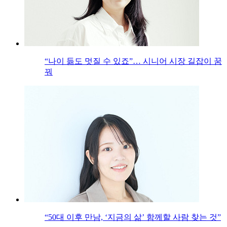
“나이 듦도 멋질 수 있죠”… 시니어 시장 길잡이 꿈
꿔
“50대 이후 만남, ‘지금의 삶’ 함께할 사람 찾는 것”