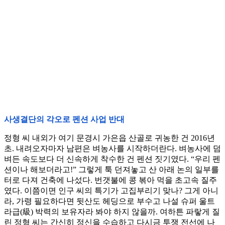
사생결단의 각오로 펜션 사업 반대
정형 씨 내외가 여기 문경시 가은읍 산골로 귀농한 건 2016년
초. 내려오자마자 남편은 벼농사를 시작하더란다. 벼농사에 덤
벼든 속도보다 더 신속하게 착수한 건 펜션 짓기였다. “우리 펜
션이나 해보더라고!” 그렇게 툭 던져놓고 산 아래 논의 일부를
터로 다져 건축에 나섰다. 번갯불에 콩 볶아 먹을 초고속 질주
였다. 이쯤이면 인구 씨의 특기가 고집부리기 맞나? 그게 아니
라, 가령 필요하다면 뒷산도 헤딩으로 부수고 나설 슈퍼 울트
라급(級) 박력의 보유자라 봐야 하지 않을까. 여하튼 파랗게 질
린 정형 씨는 간신히 정신을 수습하고 다시금 투쟁 전선에 나