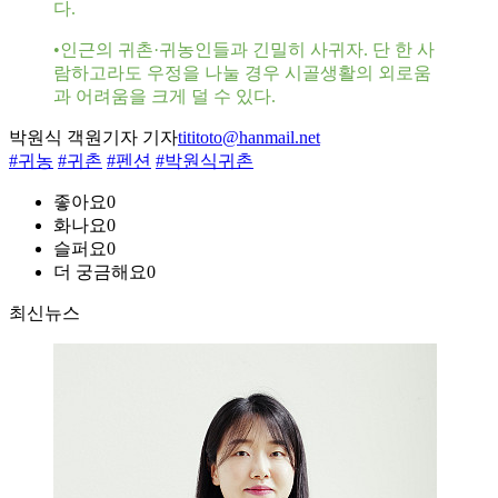
다.
•인근의 귀촌·귀농인들과 긴밀히 사귀자. 단 한 사
람하고라도 우정을 나눌 경우 시골생활의 외로움
과 어려움을 크게 덜 수 있다.
박원식 객원기자 기자
tititoto@hanmail.net
#귀농
#귀촌
#펜션
#박원식귀촌
좋아요
0
화나요
0
슬퍼요
0
더 궁금해요
0
최신뉴스