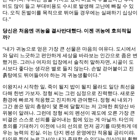
비도 많이 들고 부대비용도 수시로 발생해 고난에 빠질 수 있
다. 오직 돈벌이를 목적으로 뛰어들 경우에는 실패하기 십상이
다.”
당신은 처음엔 귀농을 결사반대했다. 이젠 귀농에 호의적일
까?
“내가 귀농으로 얻은 가장 큰 선물은 마음의 여유다. 도시에서
와 달리 느긋하고 편안하게 세상을 바라보는 인간으로 좀은 변
했거든. 그러나 여자의 입장에서 솔직히 말하자면, 시골이 도
시보다 좋다는 생각은 별로 들지 않는다. 손발 걷어붙이고 진
흙탕에도 뛰어들어야 하는 게 귀농생활이다.”
이왕지사 시작한 일, 죽이 될지 밥이 될지 몰라도 일단 최선을
다해 한번 가보자. 정형 씨는 그런 심정으로 진력했다. 새로운
환경에 빠르게 적응했고 진지하게 관여했다. 정형 씨 내외가
그간 쏟은 땀의 총량이 몇 톤에 달할지는 저 고매한 희양산 바
위봉이 알려나. 그런데 정형 씨의 펜션이 궤도에 오른 가장 큰
비결은 스스로 선의를 끌어내는 힘에 있는 게 아닐까. 타인의
호의를 기대하기 이전에 나의 선의로 먼저 공기를 따뜻하게 데
우는 능력의 진실. 이는 단지 펜션 운영에만 적용될 공리이랴.
타인을 찍어 누르고서야 내가 존재할 수 있다는 미신마저 횡행