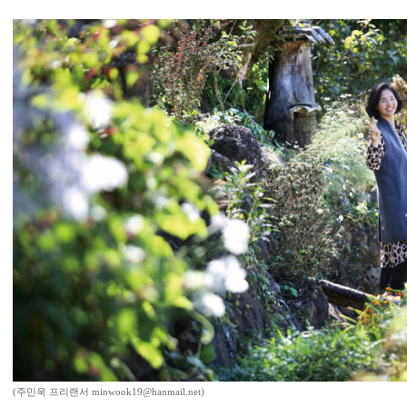
(주민욱 프리랜서 minwook19@hanmail.net)