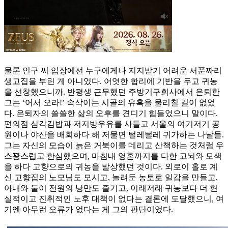
물론 인구 씨 입장에선 누구에게나 지지받기 어려운 서푼짜리
생고집을 부린 게 아니었다. 어엿한 합리에 기반을 두고 귀농
을 선창했으니까. 반평생 근무했던 주방기구회사에서 은퇴한
그는 ‘어서 오라!’ 속삭이는 시골의 유혹을 물리칠 길이 없었
다. 은퇴자의 쓸쓸한 삶의 오후를 견디기 힘들었으니 말이다.
편의점 삼각김밥과 저지방우유를 사들고 서울의 여기저기 공
원이나 야산을 배회하다 해 저물면 털레털레 귀가하는 나날들.
그는 자신의 모습이 늙은 거북이를 데리고 산책하는 것처럼 우
스꽝스럽고 한심했으며, 마침내 영혼까지를 다한 고뇌와 모색
을 하다 고향으로의 귀농을 발상했던 것이다. 외로이 홀로 계
신 고향집의 노모님도 모시고, 놀려둔 농토로 일감을 만들고,
아내와 둘이 전원의 낭만도 즐기고, 이래저래 귀농보다 더 현
실적이고 진취적인 노후 대책이 없다는 결론에 도달했으니, 여
기엔 아무런 오류가 없다는 게 그의 판단이었다.