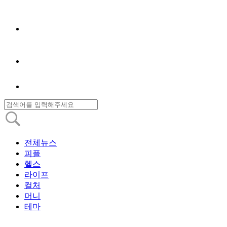
전체뉴스
피플
헬스
라이프
컬처
머니
테마