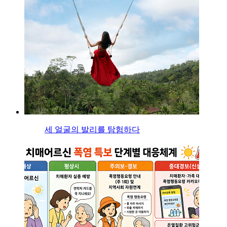
세 얼굴의 발리를 탐험하다