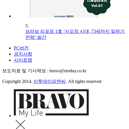
5.
브라보 리포트 1호 ‘사오정 시대, 73세까지 일하기
전략’ 발간
PC버전
공지사항
사이트맵
보도자료 및 기사제보 : bravo@etoday.co.kr
Copyright 2014.
이투데이피엔씨
. All rights reserved