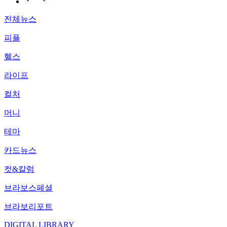
전체뉴스
피플
헬스
라이프
컬처
머니
테마
카드뉴스
컷&칼럼
브라보스페셜
브라보리포트
DIGITAL LIBRARY