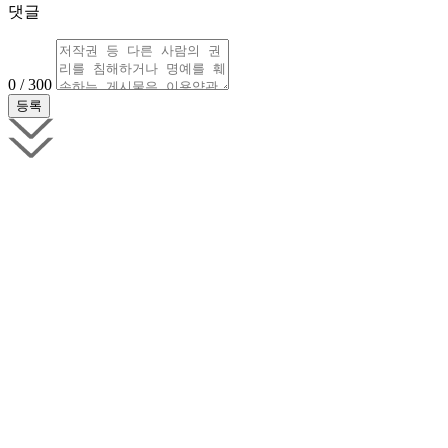
댓글
0 / 300