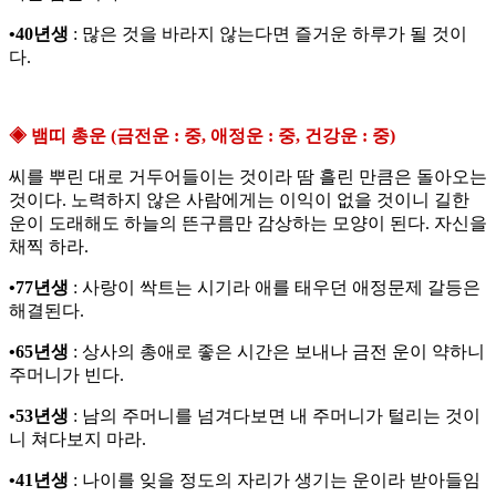
•40년생
: 많은 것을 바라지 않는다면 즐거운 하루가 될 것이
다.
◈ 뱀띠 총운 (금전운 : 중, 애정운 : 중, 건강운 : 중)
씨를 뿌린 대로 거두어들이는 것이라 땀 흘린 만큼은 돌아오는
것이다. 노력하지 않은 사람에게는 이익이 없을 것이니 길한
운이 도래해도 하늘의 뜬구름만 감상하는 모양이 된다. 자신을
채찍 하라.
•77년생
: 사랑이 싹트는 시기라 애를 태우던 애정문제 갈등은
해결된다.
•65년생
: 상사의 총애로 좋은 시간은 보내나 금전 운이 약하니
주머니가 빈다.
•53년생
: 남의 주머니를 넘겨다보면 내 주머니가 털리는 것이
니 쳐다보지 마라.
•41년생
: 나이를 잊을 정도의 자리가 생기는 운이라 받아들임