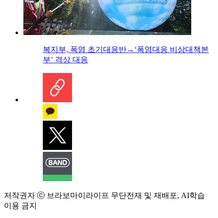
복지부, 폭염 초기대응반→‘폭염대응 비상대책본
부’ 격상 대응
저작권자 ⓒ 브라보마이라이프 무단전재 및 재배포, AI학습
이용 금지