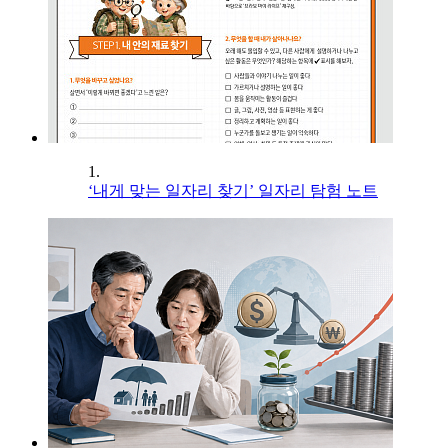
1.
‘내게 맞는 일자리 찾기’ 일자리 탐험 노트