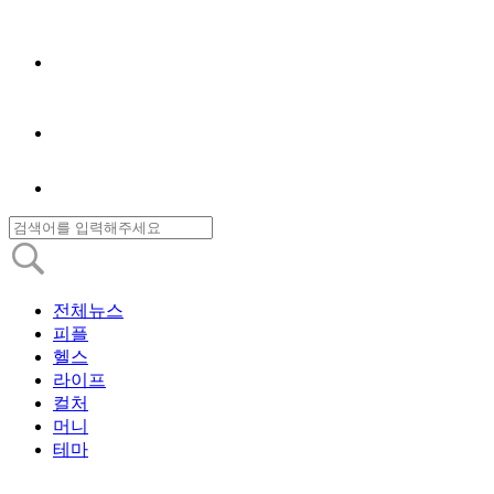
전체뉴스
피플
헬스
라이프
컬처
머니
테마