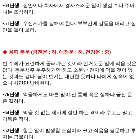
•63년생
: 집안이나 회사에서 경사스러운 일이 생길 수나 주머
니는 조심하라.
•51년생
: 수신제가를 잘해야 한다. 부부간에 갈등을 버리고 집
안을 돌아 보라.
◈ 용띠 총운 (금전운 : 하, 애정운 : 하, 건강운 : 중)
빈 수레가 요란하게 굴러가는 것이라 번거로운 일에 먹을 것은
없다. 동분서주 분주하기만 하고 소문난 잔치에 먹을 것이 없
는 것과도 같다. 남이 보기는 대단한 듯하나 나에게 실속이 없
으니 시간만 낭비한다.
•76년생
: 억울하게도 바른 말이 안 통해 속은 상하나 금전 운
은 길하다.
•64년생
: 먹을 것 없는 제사에 절만 하는 격이라 수고는 많고
이득은 적다.
•52년생
: 힘든 일이 발생할 조짐이라 크고 작음을 불문하고 투
자는 금물이다.