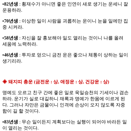
•82년생
: 횡재수가 아니면 좋은 인연이 새로 생기는 운세니 잘
운용하라.
•70년생
: 이상한 일이 사람을 괴롭히는 운이니 눈을 일에만 집
중 시켜라.
•58년생
: 자신을 잘 홍보해야 일도 열리는 것이니 나를 올려
세움에 노력하라.
•46년생
: 투자로 얻으니 금전 운은 좋으나 체통이 상하는 일이
생기리라.
◈ 돼지띠 총운 (금전운 : 상, 애정운 : 상, 건강운 : 상)
명예도 오르고 친구 간에 좋은 일로 욱일승천의 기세이나 겸손
하라. 운기가 실로 대길하니 재록과 명예가 한몸에 이르게 된
다. 그러나 자만은 금물이니 인격에 손상이 오지 않도록 자중
함이 길 할 것이다.
•83년생
: 무슨 일이든지 계획보다는 실행이 되어야 바라든 일
이 열리는 것이다.